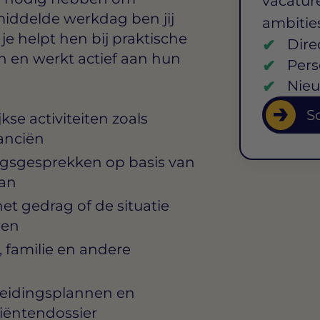
vacature
iddelde werkdag ben jij
ambitie
 je helpt hen bij praktische
Dire
n en werkt actief aan hun
Pers
Nieu
So
kse activiteiten zoals
anciën
ngsgesprekken op basis van
lan
et gedrag of de situatie
ren
familie en andere
leidingsplannen en
liëntendossier