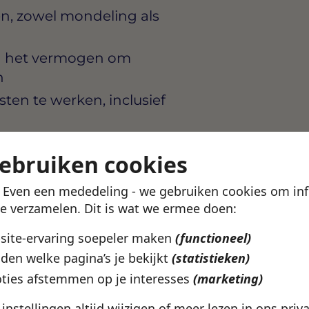
, zowel mondeling als
n het vermogen om
n
ten te werken, inclusief
gebruiken cookies
lzijnsorganisatie in
! Even een mededeling - we gebruiken cookies om in
elt en haar medewerkers de
te verzamelen. Dit is wat we ermee doen:
n. Er is aandacht voor jouw
bsite-ervaring soepeler maken
(functioneel)
rkt in een team waar
den welke pagina’s je bekijkt
(statistieken)
vanzelfsprekend zijn.
ties afstemmen op je interesses
(marketing)
ur per week, afhankelijk
e instellingen altijd wijzigen of meer lezen in ons
priv