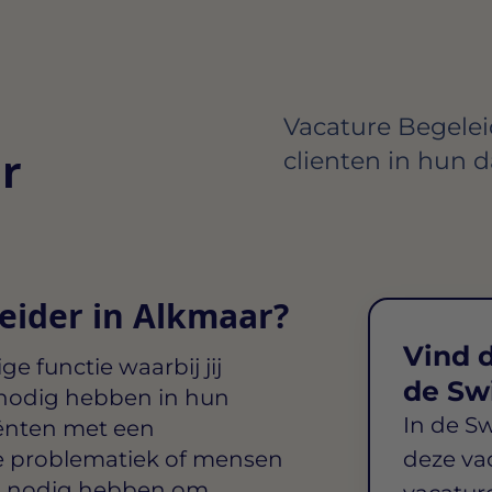
Vacature Begelei
r
clienten in hun d
leider in Alkmaar?
Vind d
ige functie waarbij jij
de Sw
 nodig hebben in hun
In de S
iënten met een
he problematiek of mensen
deze va
ing nodig hebben om