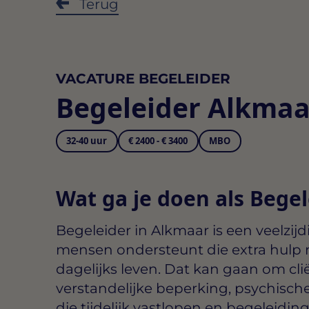
Terug
VACATURE BEGELEIDER
Begeleider Alkmaa
32-40 uur
€ 2400 - € 3400
MBO
Wat ga je doen als Bege
Begeleider in Alkmaar
is een veelzijd
mensen ondersteunt die extra hulp
dagelijks leven. Dat kan gaan om cl
verstandelijke beperking, psychisc
die tijdelijk vastlopen en begeleid