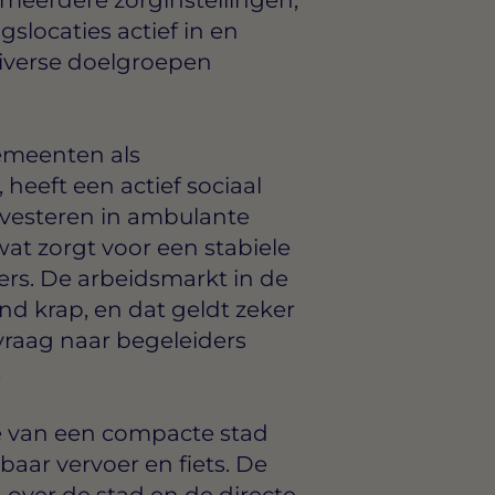
locaties actief in en
diverse doelgroepen
emeenten als
heeft een actief sociaal
vesteren in ambulante
t zorgt voor een stabiele
rs. De arbeidsmarkt in de
and krap, en dat geldt zeker
vraag naar begeleiders
.
je van een compacte stad
aar vervoer en fiets. De
 over de stad en de directe