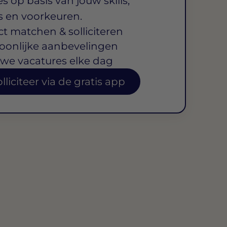
s op basis van jouw skills,
s en voorkeuren.
ct matchen & solliciteren
oonlijke aanbevelingen
we vacatures elke dag
lliciteer via de gratis app