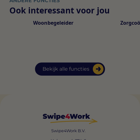
ANDERE FUNCTIES
Ook interessant voor jou
Zorgcoö
Woonbegeleider
Bekijk alle functies
Swipe4Work B.V.