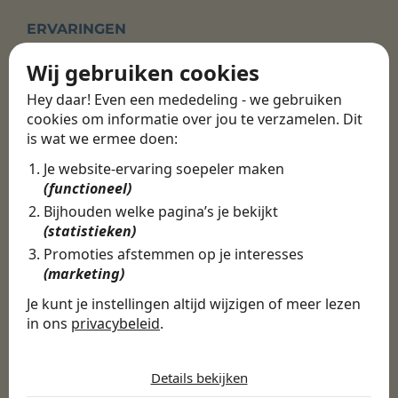
ERVARINGEN
Martijn vond een
Wij gebruiken cookies
nieuwe baan bij
Hey daar! Even een mededeling - we gebruiken
CBEE
cookies om informatie over jou te verzamelen. Dit
is wat we ermee doen:
Je website-ervaring soepeler maken
Door Swipe4Work heb ik op een hele
(functioneel)
makkelijke, laagdrempelige manier eigenlijk
Bijhouden welke pagina’s je bekijkt
een hele leuke nieuwe baan gevonden. Met heel
(statistieken)
veel nieuwe uitdagingen!
Promoties afstemmen op je interesses
(marketing)
Martijn
Je kunt je instellingen altijd wijzigen of meer lezen
Certinia Consultant
in ons
privacybeleid
.
De cookies die wij gebruiken per
categorie
Details bekijken