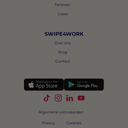
Tarieven
Cases
SWIPE4WORK
Over ons
Blog
Contact
Volg Swipe4Work op TikTok
Volg Swipe4Work op Instagra
Volg Swipe4Work op Link
Volg Swipe4Work o
Algemene voorwaarden
Privacy
Cookies