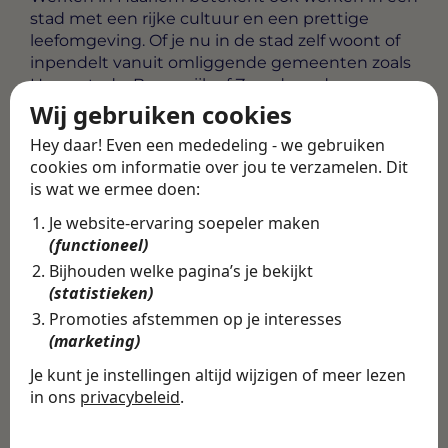
stad met een rijke cultuur en een prettige
leefomgeving. Of je nu in de stad zelf woont of
inpendelt vanuit omliggende gemeenten zoals
Heemstede, Beverwijk of Zaandam, de
bereikbaarheid is goed geregeld. Een functie als
Wij gebruiken cookies
Begeleider Gehandicaptenzorg in Haarlem
Hey daar! Even een mededeling - we gebruiken
biedt jou de kans om dagelijks het verschil te
cookies om informatie over jou te verzamelen. Dit
maken voor mensen die dat het hardst nodig
is wat we ermee doen:
hebben.
Je website-ervaring soepeler maken
Alle vacatures
·
Career tips
(functioneel)
Bijhouden welke pagina’s je bekijkt
(statistieken)
Deel deze vacature
Terug
Promoties afstemmen op je interesses
(marketing)
Je kunt je instellingen altijd wijzigen of meer lezen
in ons
privacybeleid
.
Vind de volledige
De cookies die wij gebruiken per