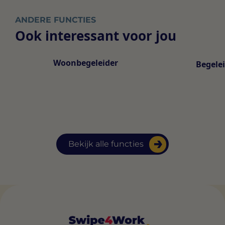
ANDERE FUNCTIES
Ook interessant voor jou
Woonbegeleider
Begele
Bekijk alle functies