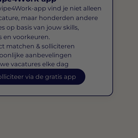
wipe4Work-app vind je niet alleen
cature, maar honderden andere
s op basis van jouw skills,
s en voorkeuren.
ct matchen & solliciteren
oonlijke aanbevelingen
we vacatures elke dag
lliciteer via de gratis app