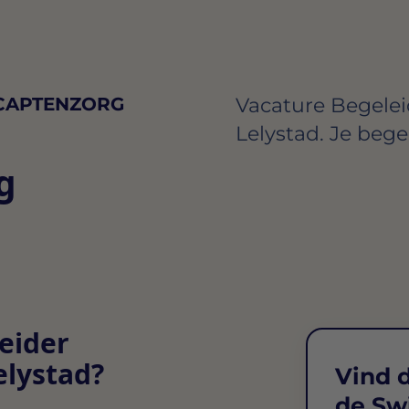
CAPTENZORG
Vacature Begele
Lelystad. Je beg
g
eider
elystad?
Vind d
de Sw