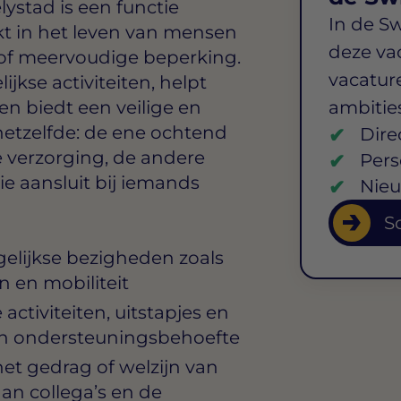
lystad
is een functie
In de S
akt in het leven van mensen
deze va
e of meervoudige beperking.
vacature
jkse activiteiten, helpt
en biedt een veilige en
ambitie
etzelfde: de ene ochtend
Dire
ke verzorging, de andere
Pers
ie aansluit bij iemands
Nieu
So
gelijkse bezigheden zoals
n en mobiliteit
activiteiten, uitstapjes en
hun ondersteuningsbehoefte
et gedrag of welzijn van
aan collega’s en de