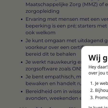
Maatschappelijke Zorg (MMZ) of e
zorgopleiding
Ervaring met mensen met een vers
beperking is een pré; starters me
ook welkom
Je kunt omgaan met uitdagend ge
voorkeur over een certificaat agre
bereid dit te behalen
Wij 
Je werkt nauwkeurig en legt rappo
Hey daar
zorgsoftware zoals ONS of vergel
over jou 
Je bent empathisch, maar weet oo
Je we
bewaken en handelt rustig in stres
Bijhou
Bereidheid om in wisselende diens
Promo
avonden, weekenden en feestdage
Je kunt j