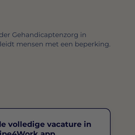
ider Gehandicaptenzorg in
eleidt mensen met een beperking.
e volledige vacature in
ipe4Work app