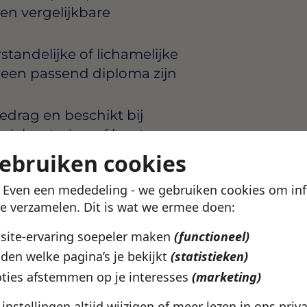
en vergelijkbare
tandelijke of lichamelijke
t een passend diploma zijn
drag en beschikt bij
ssiehantering of bent
gebruiken cookies
rtages helder vast in
! Even een mededeling - we gebruiken cookies om in
ijkbare systemen
te verzamelen. Dit is wat we ermee doen:
k professionele grenzen te
bsite-ervaring soepeler maken
(functioneel)
svolle situaties
den welke pagina’s je bekijkt
(statistieken)
ten te werken, inclusief
ties afstemmen op je interesses
(marketing)
n, is noodzakelijk
e instellingen altijd wijzigen of meer lezen in ons
priv