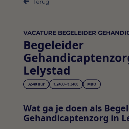
Terug
VACATURE BEGELEIDER GEHANDI
Begeleider
Gehandicaptenzor
Lelystad
32-40 uur
€ 2400 - € 3400
MBO
Wat ga je doen als Begel
Gehandicaptenzorg in L