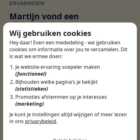
ERVARINGEN
Martijn vond een
nieuwe baan bij
Wij gebruiken cookies
CBEE
Hey daar! Even een mededeling - we gebruiken
cookies om informatie over jou te verzamelen. Dit
is wat we ermee doen:
Door Swipe4Work heb ik op een hele
makkelijke, laagdrempelige manier eigenlijk
Je website-ervaring soepeler maken
een hele leuke nieuwe baan gevonden. Met heel
(functioneel)
veel nieuwe uitdagingen!
Bijhouden welke pagina’s je bekijkt
(statistieken)
Martijn
Promoties afstemmen op je interesses
Certinia Consultant
(marketing)
Je kunt je instellingen altijd wijzigen of meer lezen
in ons
privacybeleid
.
De cookies die wij gebruiken per
categorie