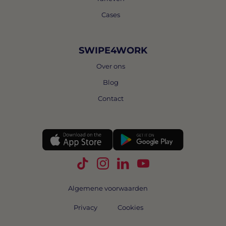
Cases
SWIPE4WORK
Over ons
Blog
Contact
Volg Swipe4Work op TikTok
Volg Swipe4Work op Instagra
Volg Swipe4Work op Link
Volg Swipe4Work o
Algemene voorwaarden
Privacy
Cookies