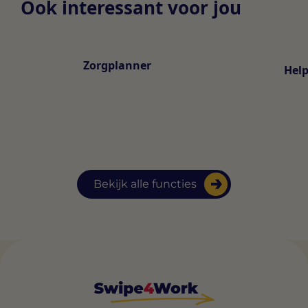
Ook interessant voor jou
Zorgplanner
Hel
Bekijk alle functies