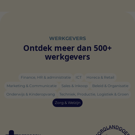
WERKGEVERS
Ontdek meer dan 500+
werkgevers
Finance, HR & administratie
ICT
Horeca & Retail
Marketing & Communicatie
Sales & Inkoop
Beleid & Organisatie
Onderwijs & Kinderopvang
Techniek, Productie, Logistiek & Groen
Zorg & Welzijn