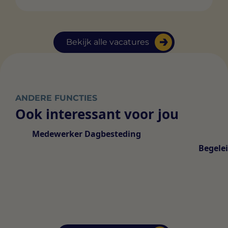
Bekijk alle vacatures
ANDERE FUNCTIES
Ook interessant voor jou
Medewerker Dagbesteding
Begele