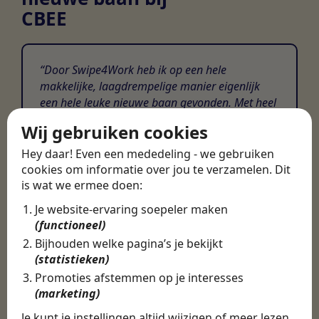
CBEE
Door Swipe4Work heb ik op een hele
makkelijke, laagdrempelige manier eigenlijk
een hele leuke nieuwe baan gevonden. Met heel
veel nieuwe uitdagingen!
Wij gebruiken cookies
Martijn
Hey daar! Even een mededeling - we gebruiken
cookies om informatie over jou te verzamelen. Dit
Certinia Consultant
is wat we ermee doen:
Je website-ervaring soepeler maken
(functioneel)
Bijhouden welke pagina’s je bekijkt
(statistieken)
Promoties afstemmen op je interesses
(marketing)
Je kunt je instellingen altijd wijzigen of meer lezen