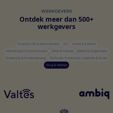
WERKGEVERS
Ontdek meer dan 500+
werkgevers
Finance, HR & administratie
ICT
Horeca & Retail
Marketing & Communicatie
Sales & Inkoop
Beleid & Organisatie
Onderwijs & Kinderopvang
Techniek, Productie, Logistiek & Groen
Zorg & Welzijn