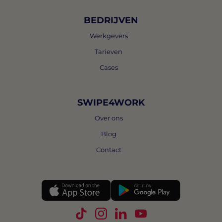
BEDRIJVEN
Werkgevers
Tarieven
Cases
SWIPE4WORK
Over ons
Blog
Contact
Volg Swipe4Work op TikTok
Volg Swipe4Work op Instagra
Volg Swipe4Work op Link
Volg Swipe4Work o