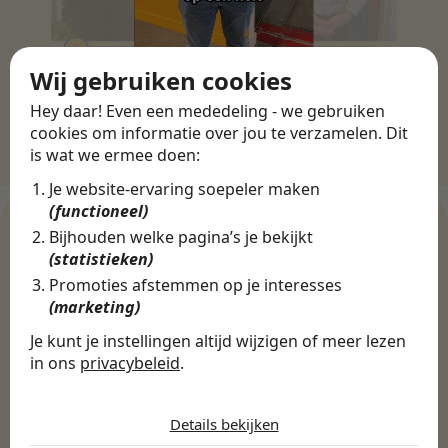
Wij gebruiken cookies
Hey daar! Even een mededeling - we gebruiken
cookies om informatie over jou te verzamelen. Dit
is wat we ermee doen:
Je website-ervaring soepeler maken
(functioneel)
Bijhouden welke pagina’s je bekijkt
(statistieken)
WERKGEVERS
Promoties afstemmen op je interesses
Ontdek meer dan 500+
(marketing)
werkgevers
Je kunt je instellingen altijd wijzigen of meer lezen
in ons
privacybeleid
.
De cookies die wij gebruiken per
Finance, HR & administratie
ICT
Horeca & Retail
categorie
Details bekijken
Marketing & Communicatie
Sales & Inkoop
Beleid & Organisatie