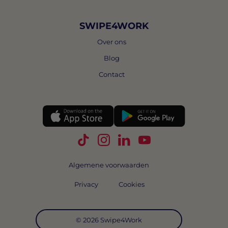
SWIPE4WORK
Over ons
Blog
Contact
Volg Swipe4Work op TikTok
Volg Swipe4Work op Instagra
Volg Swipe4Work op Link
Volg Swipe4Work o
Algemene voorwaarden
Privacy
Cookies
© 2026 Swipe4Work