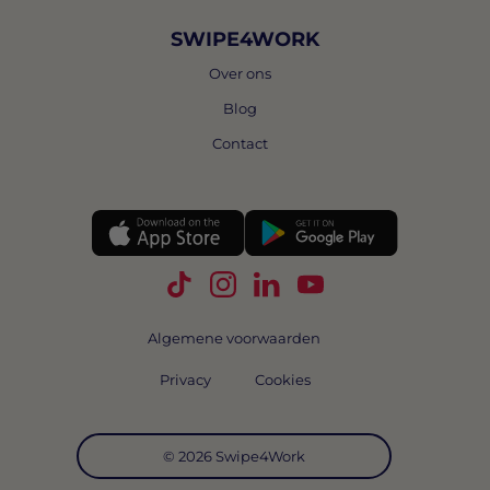
SWIPE4WORK
Over ons
Blog
Contact
Volg Swipe4Work op TikTok
Volg Swipe4Work op Instagra
Volg Swipe4Work op Link
Volg Swipe4Work o
Algemene voorwaarden
Privacy
Cookies
© 2026 Swipe4Work