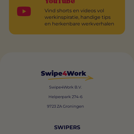
YouTube
Vind shorts en videos vol
werkinspiratie, handige tips
en herkenbare werkverhalen
Swipe4Work B.V.
Helperpark 274-6
9723 ZA Groningen
SWIPERS