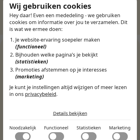
Wij gebruiken cookies
Hey daar! Even een mededeling - we gebruiken
cookies om informatie over jou te verzamelen. Dit
is wat we ermee doen:
Je website-ervaring soepeler maken
(functioneel)
Bijhouden welke pagina’s je bekijkt
(statistieken)
WERKGEVERS
Promoties afstemmen op je interesses
Ontdek meer dan 500+
(marketing)
werkgevers
Je kunt je instellingen altijd wijzigen of meer lezen
in ons
privacybeleid
.
De cookies die wij gebruiken per
Finance, HR & administratie
ICT
Horeca & Retail
categorie
Marketing & Communicatie
Sales & Inkoop
Beleid & Organisatie
Details bekijken
Onderwijs & Kinderopvang
Techniek, Productie, Logistiek & Groen
Noodzakelijk
Noodzakelijk
Functioneel
Statistieken
Marketing
Noodzakelijke cookies helpen een website bruikbaar te
Zorg & Welzijn
Functioneel
maken door basisfuncties zoals paginanavigatie en