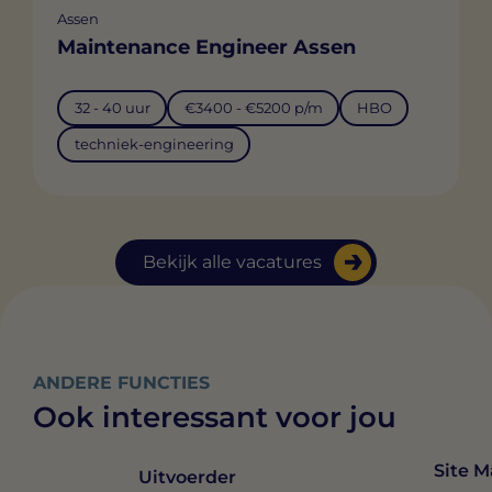
Assen
Maintenance Engineer Assen
32 - 40 uur
€3400 - €5200 p/m
HBO
techniek-engineering
Bekijk alle vacatures
ANDERE FUNCTIES
Ook interessant voor jou
Site 
Uitvoerder