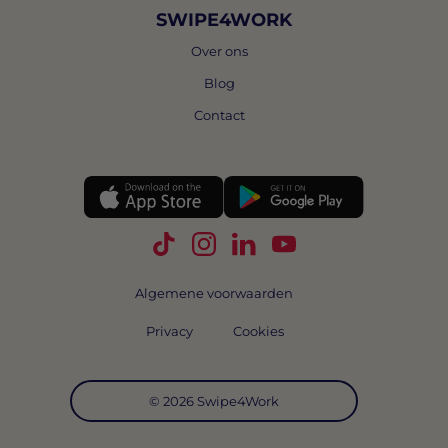
SWIPE4WORK
Over ons
Blog
Contact
Volg Swipe4Work op TikTok
Volg Swipe4Work op Instagra
Volg Swipe4Work op Link
Volg Swipe4Work o
Algemene voorwaarden
Privacy
Cookies
© 2026 Swipe4Work