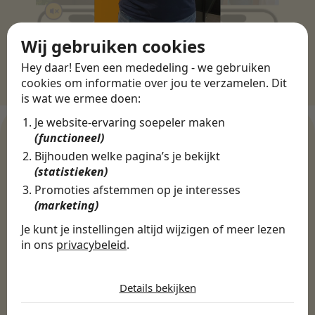
Wij gebruiken cookies
Hey daar! Even een mededeling - we gebruiken
cookies om informatie over jou te verzamelen. Dit
is wat we ermee doen:
Je website-ervaring soepeler maken
(functioneel)
Bijhouden welke pagina’s je bekijkt
WERKGEVERS
(statistieken)
Ontdek meer dan 500+
Promoties afstemmen op je interesses
(marketing)
werkgevers
Je kunt je instellingen altijd wijzigen of meer lezen
in ons
privacybeleid
.
Finance, HR & administratie
ICT
Horeca & Retail
De cookies die wij gebruiken per
Marketing & Communicatie
Sales & Inkoop
Beleid & Organisatie
categorie
Details bekijken
Onderwijs & Kinderopvang
Techniek, Productie, Logistiek & Groen
Noodzakelijk