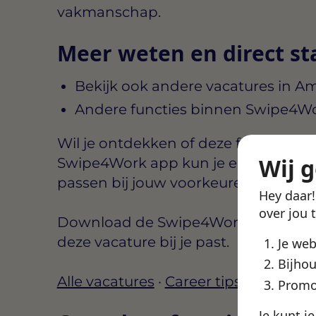
vakmanschap.
Meer weten en direct st
Bekijk ook andere vacatures in A
Andere functies binnen Swipe4W
Wil je ontdekken of deze functie aansl
Wij 
Swipe4Work app kun je eenvoudig b
passen bij jouw voorkeuren, zoals lo
Hey daar
over jou 
Download de Swipe4Work app, maak e
deze vacature bij je past.
Je we
Bijhou
Alle vacatures
·
Career tips
·
Finance 
Promo
Je kunt j