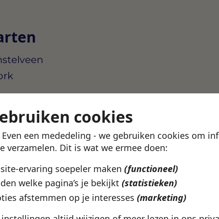
arten
mstelveen
ork
uit bij wat jij zoekt? In de
gebruiken cookies
ekijken welke vacatures
catie en werkuren.
! Even een mededeling - we gebruiken cookies om in
te verzamelen. Dit is wat we ermee doen:
en profiel aan en kijk of
bsite-ervaring soepeler maken
(functioneel)
den welke pagina’s je bekijkt
(statistieken)
vacatures
ties afstemmen op je interesses
(marketing)
e instellingen altijd wijzigen of meer lezen in ons
priv