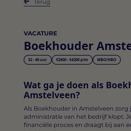
Terug
VACATURE
Boekhouder Amste
32 - 40 uur
€2600 - €4200 p/m
MBO/HBO
Wat ga je doen als Boek
Amstelveen?
Als
Boekhouder in Amstelveen
zorg j
administratie van het bedrijf klopt. J
financiële proces en draagt bij aan 