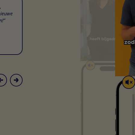
,
nieuwe
n!