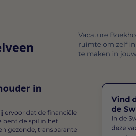
Vacature Boekhou
lveen
ruimte om zelf in
te maken in jouw
houder in
Vind d
de Sw
ij ervoor dat de financiële
In de S
e bent de spil in het
deze va
een gezonde, transparante