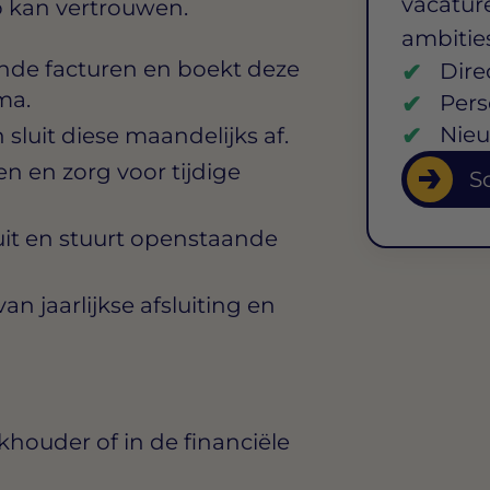
vacature
kan vertrouwen.
ambitie
nde facturen en boekt deze
Dire
ma.
Pers
Nieu
 sluit diese maandelijks af.
n en zorg voor tijdige
So
uit en stuurt openstaande
n jaarlijkse afsluiting en
khouder of in de financiële