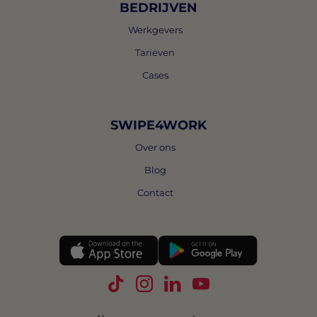
BEDRIJVEN
Werkgevers
Tarieven
Cases
SWIPE4WORK
Over ons
Blog
Contact
Volg Swipe4Work op TikTok
Volg Swipe4Work op Instagra
Volg Swipe4Work op Link
Volg Swipe4Work o