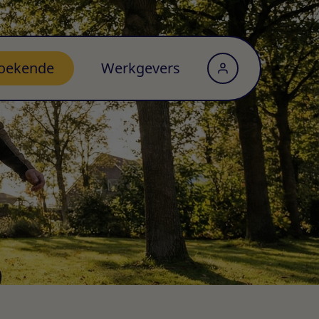
oekende
Werkgevers