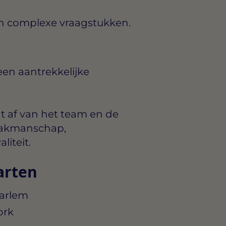
n complexe vraagstukken.
en aantrekkelijke
t af van het team en de
: vakmanschap,
iteit.
arten
aarlem
ork