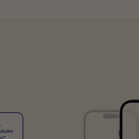
,
nieuwe
n!