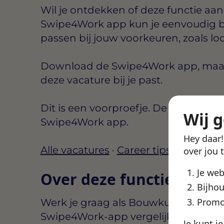
Wil je ontdekken of deze functie aansl
Swipe4Work app kun je eenvoudig b
passen bij jouw voorkeuren, zoals lo
Download de Swipe4Work app, maak e
deze vacature bij je past.
Dit is een voorproefje. De volledige d
Wij 
Swipe4Work app.
Hey daar
Alle vacatures
·
Career tips
over jou 
Je we
Over deze functie
Bijhou
Promo
Werk je graag als Bouwkundig Engin
Swipe4Work-app vergelijk je voorwa
Je kunt j