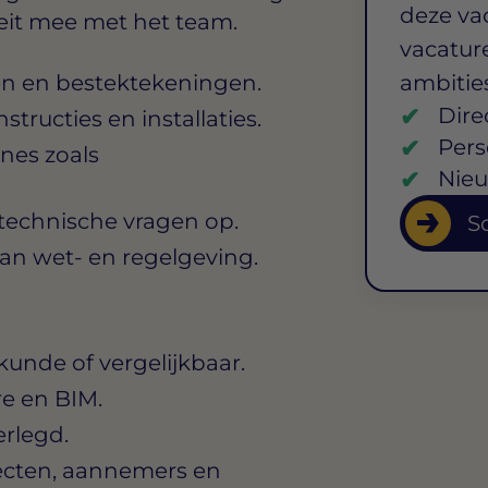
deze va
eit mee met het team.
vacature
 en bestektekeningen.
ambitie
Dire
tructies en installaties.
Pers
ines zoals
Nieu
 technische vragen op.
So
an wet- en regelgeving.
nde of vergelijkbaar.
e en BIM.
erlegd.
ecten, aannemers en