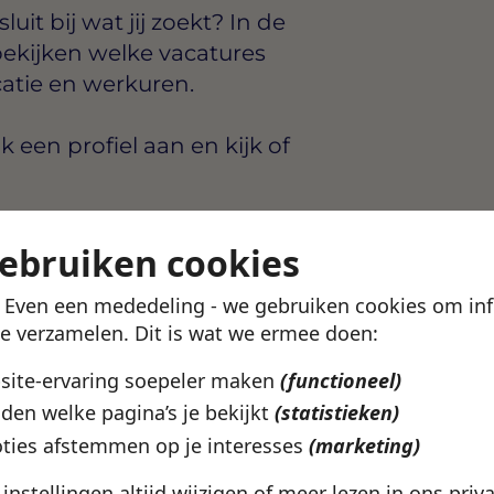
uit bij wat jij zoekt? In de
ekijken welke vacatures
catie en werkuren.
en profiel aan en kijk of
etails ontdek je in de
gebruiken cookies
! Even een mededeling - we gebruiken cookies om in
te verzamelen. Dit is wat we ermee doen:
bsite-ervaring soepeler maken
(functioneel)
den welke pagina’s je bekijkt
(statistieken)
ties afstemmen op je interesses
(marketing)
eer Haarlem? In de
arden, werkgevers en
e instellingen altijd wijzigen of meer lezen in ons
priv