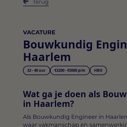
Terug
VACATURE
Bouwkundig Engin
Haarlem
32 - 40 uur
€3200 - €5000 p/m
HBO
Wat ga je doen als Bou
in Haarlem?
Als
Bouwkundig Engineer in Haarle
waar vakmanschap en samenwerking 