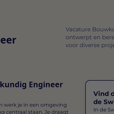
Vacature Bouwku
eer
ontwerpt en ber
voor diverse proj
wkundig Engineer
Vind d
de Sw
m
werk je in een omgeving
In de S
centraal staan. Je draagt