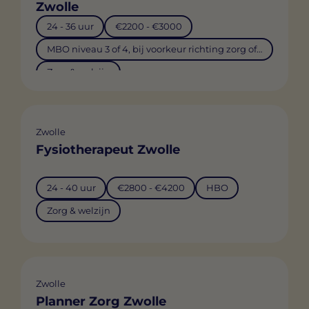
Zwolle
24 - 36 uur
€2200 - €3000
MBO niveau 3 of 4, bij voorkeur richting zorg of administratie
Zorg & welzijn
Zwolle
Fysiotherapeut Zwolle
24 - 40 uur
€2800 - €4200
HBO
Zorg & welzijn
Zwolle
Planner Zorg Zwolle