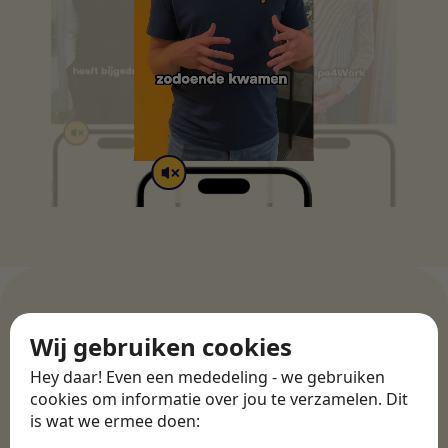
Wij gebruiken cookies
WERKGEVERS
Hey daar! Even een mededeling - we gebruiken
Ontdek meer dan 500+
cookies om informatie over jou te verzamelen. Dit
werkgevers
is wat we ermee doen: