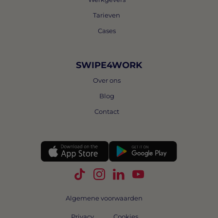
Tarieven
Cases
SWIPE4WORK
Over ons
Blog
Contact
Volg Swipe4Work op TikTok
Volg Swipe4Work op Instagra
Volg Swipe4Work op Link
Volg Swipe4Work o
Algemene voorwaarden
Privacy
Cookies