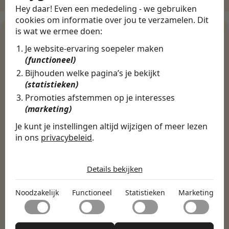
Hey daar! Even een mededeling - we gebruiken
cookies om informatie over jou te verzamelen. Dit
is wat we ermee doen:
Je website-ervaring soepeler maken
WERKGEVERS
(functioneel)
Ontdek meer dan 500+
Bijhouden welke pagina’s je bekijkt
(statistieken)
werkgevers
Promoties afstemmen op je interesses
(marketing)
Finance, HR & administratie
ICT
Horeca & Retail
Je kunt je instellingen altijd wijzigen of meer lezen
in ons
privacybeleid
.
Marketing & Communicatie
Sales & Inkoop
Beleid & Organisatie
De cookies die wij gebruiken per
Onderwijs & Kinderopvang
Techniek, Productie, Logistiek & Groen
categorie
Zorg & Welzijn
Details bekijken
Noodzakelijk
Noodzakelijk
Functioneel
Statistieken
Marketing
Noodzakelijke cookies helpen een website bruikbaar te
Functioneel
maken door basisfuncties zoals paginanavigatie en
toegang tot beveiligde delen van de website mogelijk te
Met functionele cookies kan een website informatie
maken. Zonder deze cookies kan de website niet naar