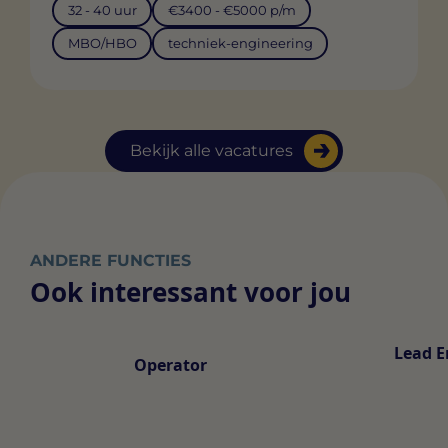
32 - 40 uur
€3400 - €5000 p/m
MBO/HBO
techniek-engineering
Bekijk alle vacatures
ANDERE FUNCTIES
Ook interessant voor jou
Lead E
Operator