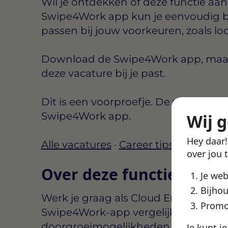
Wil je ontdekken of deze functie aansl
Swipe4Work app kun je eenvoudig b
passen bij jouw voorkeuren, zoals lo
Download de Swipe4Work app, maak e
deze vacature bij je past.
Dit is een voorproefje. De volledige d
Swipe4Work app.
Wij 
Hey daar
Alle vacatures
·
Career tips
over jou 
Over deze functie
Je we
Bijhou
Werk je graag als Cloud Engineer En
Promo
Swipe4Work-app vergelijk je voorwa
doorgroeimogelijkheden zodat je snel 
Je kunt j