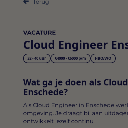
Terug
VACATURE
Cloud Engineer En
32 - 40 uur
€4000 - €6000 p/m
HBO/WO
Wat ga je doen als Cloud
Enschede?
Als
Cloud Engineer in Enschede
werk
omgeving. Je draagt bij aan uitdage
ontwikkelt jezelf continu.