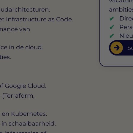
vacature
udarchitecturen.
ambitie
Dire
t Infrastructure as Code.
Pers
rmance van
Nieu
ce in de cloud.
So
ies.
of Google Cloud.
 (Terraform,
e en Kubernetes.
 in schaalbaarheid.