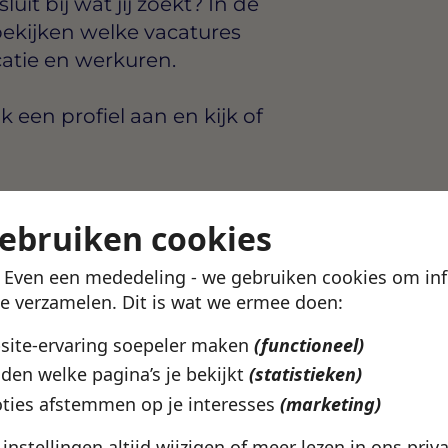
uit bij wat jij zoekt? In de
ekijken welke vacatures
catie en werkuren.
en profiel aan en kijk of
etails ontdek je in de
gebruiken cookies
! Even een mededeling - we gebruiken cookies om in
te verzamelen. Dit is wat we ermee doen:
bsite-ervaring soepeler maken
(functioneel)
den welke pagina’s je bekijkt
(statistieken)
schede? In de
ties afstemmen op je interesses
(marketing)
arden, werkgevers en
ziet wat bij je past.
e instellingen altijd wijzigen of meer lezen in ons
priv