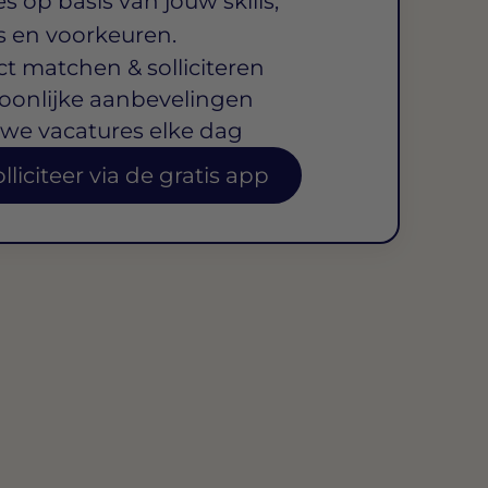
s op basis van jouw skills,
s en voorkeuren.
ct matchen & solliciteren
oonlijke aanbevelingen
we vacatures elke dag
lliciteer via de gratis app