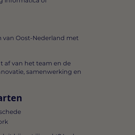
 informatica of
m van Oost-Nederland met
t af van het team en de
: innovatie, samenwerking en
arten
nschede
ork