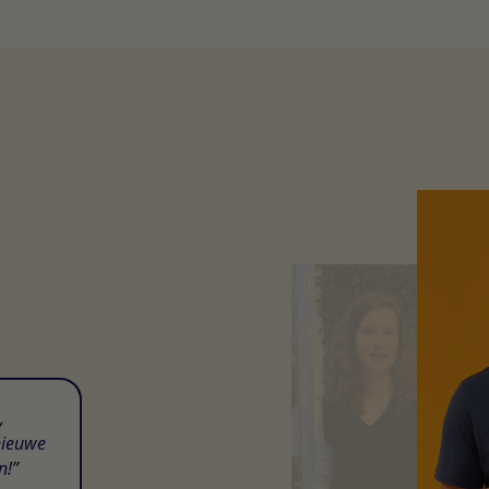
,
nieuwe
n!