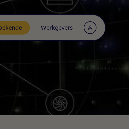
oekende
Werkgevers