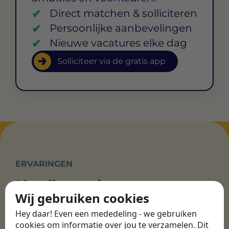
Direct matchen & solliciteren
Persoonlijke aanbevelingen
Nieuwe vacatures elke dag
Solliciteer via de gratis app
ERVARINGEN
Martijn vond een
Wij gebruiken cookies
nieuwe baan bij
CBEE
Hey daar! Even een mededeling - we gebruiken
cookies om informatie over jou te verzamelen. Dit