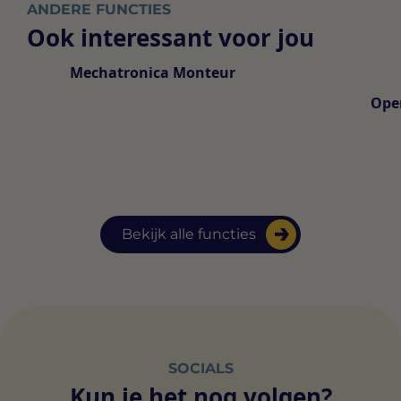
ANDERE FUNCTIES
Ook interessant voor jou
Mechatronica Monteur
Ope
Bekijk alle functies
SOCIALS
Kun je het nog volgen?