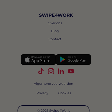
SWIPE4WORK
Over ons
Blog
Contact
Volg Swipe4Work op TikTok
Volg Swipe4Work op Instagra
Volg Swipe4Work op Link
Volg Swipe4Work o
Algemene voorwaarden
Privacy
Cookies
© 2026 Swipe4Work