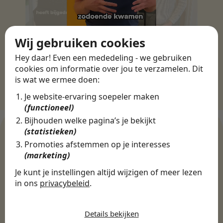
Wij gebruiken cookies
Hey daar! Even een mededeling - we gebruiken
cookies om informatie over jou te verzamelen. Dit
is wat we ermee doen:
Je website-ervaring soepeler maken
(functioneel)
Bijhouden welke pagina’s je bekijkt
(statistieken)
Promoties afstemmen op je interesses
WERKGEVERS
(marketing)
Ontdek meer dan 500+
Je kunt je instellingen altijd wijzigen of meer lezen
werkgevers
in ons
privacybeleid
.
De cookies die wij gebruiken per
categorie
Details bekijken
Finance, HR & administratie
ICT
Horeca & Retail