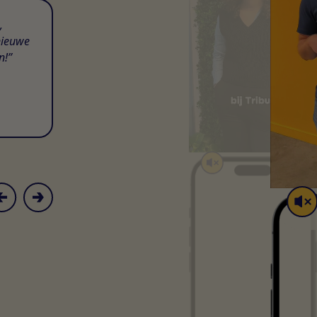
,
nieuwe
n!