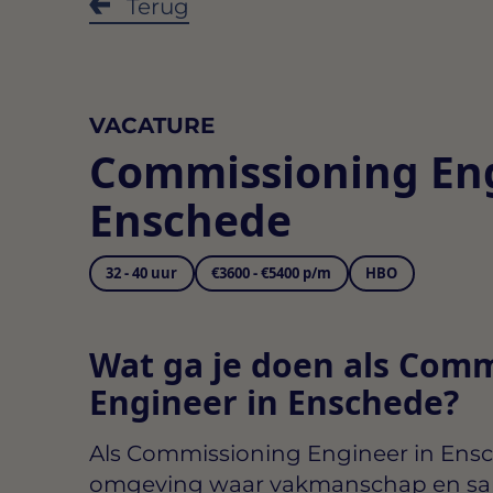
Terug
VACATURE
Commissioning En
Enschede
32 - 40 uur
€3600 - €5400 p/m
HBO
Wat ga je doen als Com
Engineer in Enschede?
Als
Commissioning Engineer in Ens
omgeving waar vakmanschap en sa