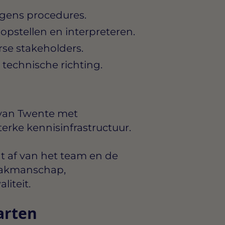
lgens procedures.
pstellen en interpreteren.
se stakeholders.
technische richting.
 van Twente met
erke kennisinfrastructuur.
t af van het team en de
: vakmanschap,
iteit.
arten