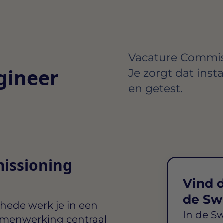
Vacature Commis
gineer
Je zorgt dat inst
en getest.
missioning
Vind d
de Sw
chede
werk je in een
In de S
menwerking centraal