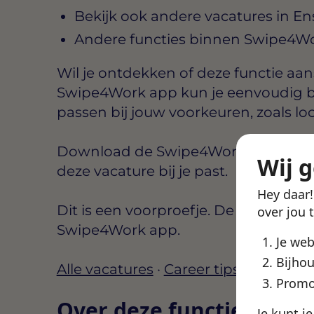
Bekijk ook andere vacatures in E
Andere functies binnen Swipe4W
Wil je ontdekken of deze functie aansl
Swipe4Work app kun je eenvoudig b
passen bij jouw voorkeuren, zoals lo
Download de Swipe4Work app, maak e
Wij 
deze vacature bij je past.
Hey daar
Dit is een voorproefje. De volledige d
over jou 
Swipe4Work app.
Je we
Bijhou
Alle vacatures
·
Career tips
Promo
Over deze functie
Je kunt j