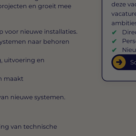
deze va
projecten en groeit mee
vacature
ambitie
 voor nieuwe installaties.
Dire
Pers
t systemen naar behoren
Nieu
, uitvoering en
So
en maakt
k van nieuwe systemen.
ling van technische