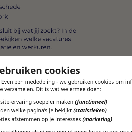
nschede
ork
uit bij wat jij zoekt? In de
ekijken welke vacatures
catie en werkuren.
en profiel aan en kijk of
gebruiken cookies
! Even een mededeling - we gebruiken cookies om in
etails ontdek je in de
te verzamelen. Dit is wat we ermee doen:
bsite-ervaring soepeler maken
(functioneel)
den welke pagina’s je bekijkt
(statistieken)
ties afstemmen op je interesses
(marketing)
e instellingen altijd wijzigen of meer lezen in ons
priv