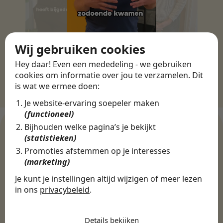
Wij gebruiken cookies
Hey daar! Even een mededeling - we gebruiken
cookies om informatie over jou te verzamelen. Dit
is wat we ermee doen:
Je website-ervaring soepeler maken
(functioneel)
Bijhouden welke pagina’s je bekijkt
(statistieken)
Promoties afstemmen op je interesses
WERKGEVERS
(marketing)
Ontdek meer dan 500+
werkgevers
Je kunt je instellingen altijd wijzigen of meer lezen
in ons
privacybeleid
.
De cookies die wij gebruiken per
categorie
Finance, HR & administratie
ICT
Horeca & Retail
Details bekijken