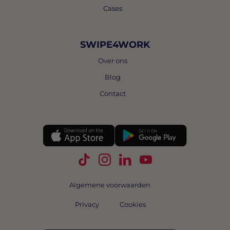
Cases
SWIPE4WORK
Over ons
Blog
Contact
Volg Swipe4Work op TikTok
Volg Swipe4Work op Instagra
Volg Swipe4Work op Link
Volg Swipe4Work o
Algemene voorwaarden
Privacy
Cookies