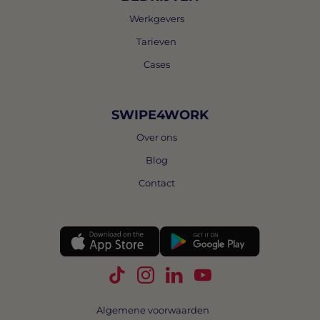
Werkgevers
Tarieven
Cases
SWIPE4WORK
Over ons
Blog
Contact
Volg Swipe4Work op TikTok
Volg Swipe4Work op Instagra
Volg Swipe4Work op Link
Volg Swipe4Work o
Algemene voorwaarden