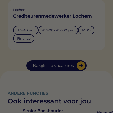
Lochem
Crediteurenmedewerker Lochem
32 - 40 uur
€2400 - €3600 p/m
MBO
Finance
Bekijk alle vacatures
ANDERE FUNCTIES
Ook interessant voor jou
Senior Boekhouder
Head of