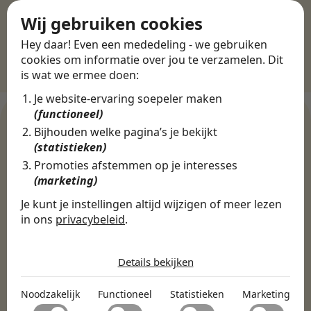
Wij gebruiken cookies
Hey daar! Even een mededeling - we gebruiken
cookies om informatie over jou te verzamelen. Dit
is wat we ermee doen:
Je website-ervaring soepeler maken
(functioneel)
Bijhouden welke pagina’s je bekijkt
(statistieken)
WERKGEVERS
Promoties afstemmen op je interesses
Ontdek meer dan 500+
(marketing)
werkgevers
Je kunt je instellingen altijd wijzigen of meer lezen
in ons
privacybeleid
.
De cookies die wij gebruiken per
Finance, HR & administratie
ICT
Horeca & Retail
categorie
Details bekijken
Marketing & Communicatie
Sales & Inkoop
Beleid & Organisatie
Noodzakelijk
Onderwijs & Kinderopvang
Techniek, Productie, Logistiek & Groen
Noodzakelijk
Functioneel
Statistieken
Marketing
Noodzakelijke cookies helpen een website bruikbaar te
Zorg & Welzijn