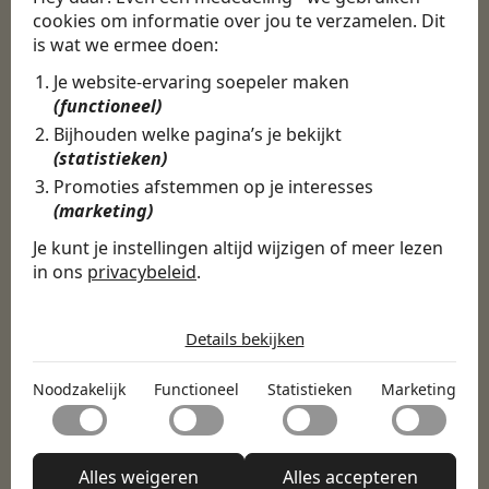
cookies om informatie over jou te verzamelen. Dit
CBEE
is wat we ermee doen:
Je website-ervaring soepeler maken
(functioneel)
Door Swipe4Work heb ik op een hele
makkelijke, laagdrempelige manier eigenlijk
Bijhouden welke pagina’s je bekijkt
een hele leuke nieuwe baan gevonden. Met heel
(statistieken)
veel nieuwe uitdagingen!
Promoties afstemmen op je interesses
(marketing)
Martijn
Je kunt je instellingen altijd wijzigen of meer lezen
Certinia Consultant
in ons
privacybeleid
.
De cookies die wij gebruiken per
categorie
Details bekijken
Noodzakelijk
Noodzakelijk
Functioneel
Statistieken
Marketing
Noodzakelijke cookies helpen een website bruikbaar te
Functioneel
maken door basisfuncties zoals paginanavigatie en
toegang tot beveiligde delen van de website mogelijk te
Met functionele cookies kan een website informatie
maken. Zonder deze cookies kan de website niet naar
Statistieken
onthouden welke de manier waarop de website zich
Alles weigeren
Alles accepteren
behoren functioneren.