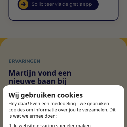
Solliciteer via de gratis app
ERVARINGEN
Martijn vond een
nieuwe baan bij
CBEE
Wij gebruiken cookies
Hey daar! Even een mededeling - we gebruiken
Door Swipe4Work heb ik op een hele
cookies om informatie over jou te verzamelen. Dit
is wat we ermee doen:
makkelijke, laagdrempelige manier eigenlijk
een hele leuke nieuwe baan gevonden. Met heel
Je website-ervaring soepeler maken