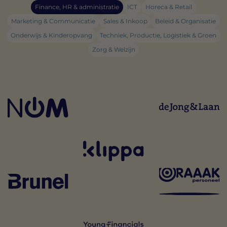
Finance, HR & administratie
ICT
Horeca & Retail
Marketing & Communicatie
Sales & Inkoop
Beleid & Organisatie
Onderwijs & Kinderopvang
Techniek, Productie, Logistiek & Groen
Zorg & Welzijn