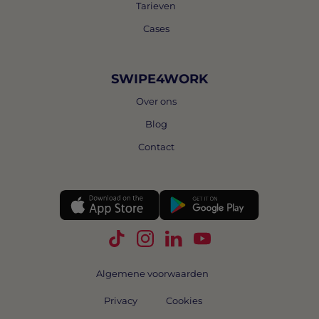
Tarieven
Cases
SWIPE4WORK
Over ons
Blog
Contact
Volg Swipe4Work op TikTok
Volg Swipe4Work op Instagra
Volg Swipe4Work op Link
Volg Swipe4Work o
Algemene voorwaarden
Privacy
Cookies