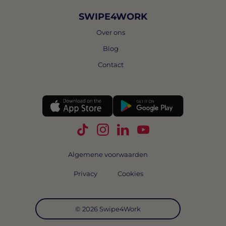
SWIPE4WORK
Over ons
Blog
Contact
Volg Swipe4Work op TikTok
Volg Swipe4Work op Instagra
Volg Swipe4Work op Link
Volg Swipe4Work o
Algemene voorwaarden
Privacy
Cookies
© 2026 Swipe4Work