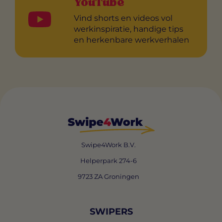
YouTube
Vind shorts en videos vol
werkinspiratie, handige tips
en herkenbare werkverhalen
Swipe4Work B.V.
Helperpark 274-6
9723 ZA Groningen
SWIPERS