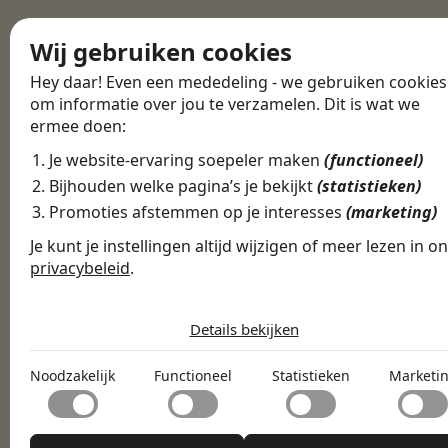
Wij gebruiken cookies
Hey daar! Even een mededeling - we gebruiken cookies
om informatie over jou te verzamelen. Dit is wat we
ermee doen:
Je website-ervaring soepeler maken
(functioneel)
Bijhouden welke pagina’s je bekijkt
(statistieken)
Promoties afstemmen op je interesses
(marketing)
Je kunt je instellingen altijd wijzigen of meer lezen in o
privacybeleid
.
De cookies die wij gebruiken per categori
Details bekijken
Noodzakelijk
Noodzakelijke cookies helpen een website bruikbaar te
Noodzakelijk
Functioneel
Statistieken
Marketi
Functioneel
maken door basisfuncties zoals paginanavigatie en toegang
tot beveiligde delen van de website mogelijk te maken.
Met functionele cookies kan een website informatie
Zonder deze cookies kan de website niet naar behoren
Statistieken
onthouden welke de manier waarop de website zich gedraag
functioneren.
of eruitziet verandert, zoals de taal van je voorkeur of de