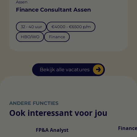
Assen
Finance Consultant Assen
32 - 40 uur
€4000 - €6500 p/m
HBO/WO
Finance
Bekijk alle vacatures
ANDERE FUNCTIES
Ook interessant voor jou
Finance
FP&A Analyst