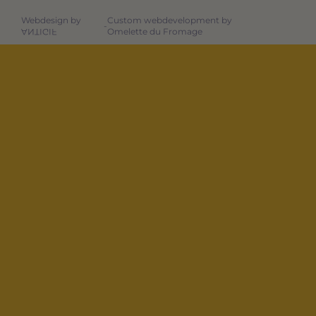
Webdesign by
Custom webdevelopment by
-
Omelette du Fromage
ANTIGIF