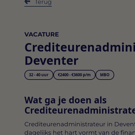
Terug
VACATURE
Crediteurenadmini
Deventer
32 - 40 uur
€2400 - €3600 p/m
MBO
Wat ga je doen als
Crediteurenadministrate
Crediteurenadministrateur in Deven
dagelijks het hart vormt van de financ