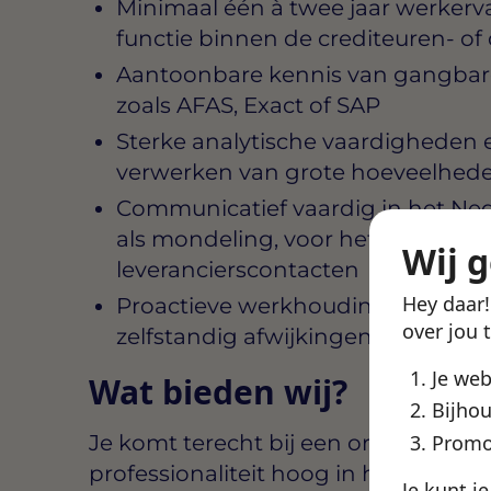
Minimaal één à twee jaar werkerva
functie binnen de crediteuren- of
Aantoonbare kennis van gangba
zoals AFAS, Exact of SAP
Sterke analytische vaardigheden e
verwerken van grote hoeveelhede
Communicatief vaardig in het Nede
als mondeling, voor het onderho
Wij 
leverancierscontacten
Hey daar
Proactieve werkhouding: jij wacht 
over jou 
zelfstandig afwijkingen en pakt d
Je we
Wat bieden wij?
Bijhou
Je komt terecht bij een organisatie d
Promo
professionaliteit hoog in het vaande
Je kunt j