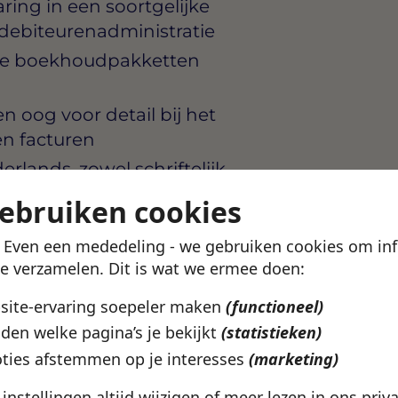
ring in een soortgelijke
 debiteurenadministratie
re boekhoudpakketten
n oog voor detail bij het
n facturen
rlands, zowel schriftelijk
uden van
gebruiken cookies
! Even een mededeling - we gebruiken cookies om in
niet af, maar signaleert
te verzamelen. Dit is wat we ermee doen:
eze op
bsite-ervaring soepeler maken
(functioneel)
den welke pagina’s je bekijkt
(statistieken)
ie financiële
ties afstemmen op je interesses
(marketing)
l heeft staan en waar jouw
e instellingen altijd wijzigen of meer lezen in ons
priv