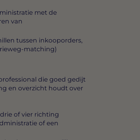
inistratie met de
ren van
illen tussen inkooporders,
drieweg-matching)
professional die goed gedijt
g en overzicht houdt over
ie of vier richting
administratie of een