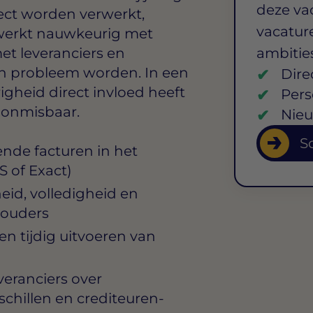
deze va
ect worden verwerkt,
vacature
 werkt nauwkeurig met
t leveranciers en
ambitie
en probleem worden. In een
Dire
gheid direct invloed heeft
Pers
l onmisbaar.
Nieu
So
de facturen in het
S of Exact)
eid, volledigheid en
houders
n tijdig uitvoeren van
eranciers over
chillen en crediteuren-