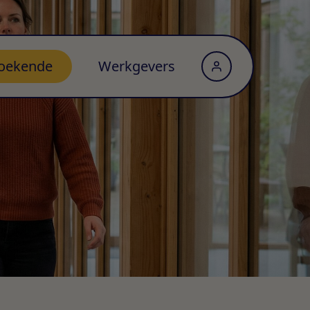
oekende
Werkgevers