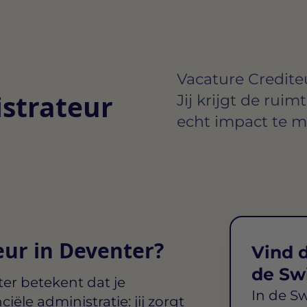
Vacature Credite
strateur
Jij krijgt de ruim
echt impact te m
ur in Deventer?
Vind d
de Sw
ter
betekent dat je
In de S
iële administratie: jij zorgt