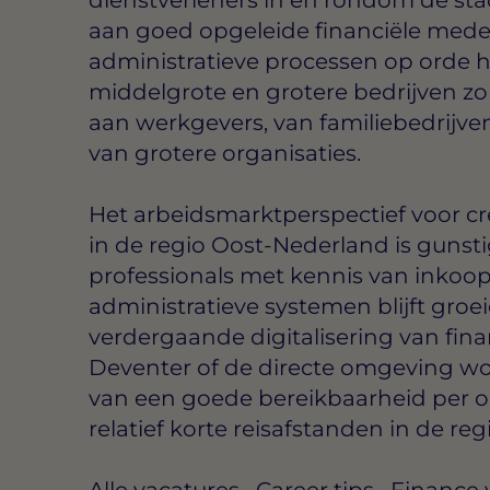
aan goed opgeleide financiële mede
administratieve processen op orde 
middelgrote en grotere bedrijven zo
aan werkgevers, van familiebedrijven
van grotere organisaties.
Het arbeidsmarktperspectief voor c
in de regio Oost-Nederland is gunsti
professionals met kennis van inkoo
administratieve systemen blijft gro
verdergaande digitalisering van finan
Deventer of de directe omgeving woo
van een goede bereikbaarheid per o
relatief korte reisafstanden in de regi
Alle vacatures
·
Career tips
·
Finance 