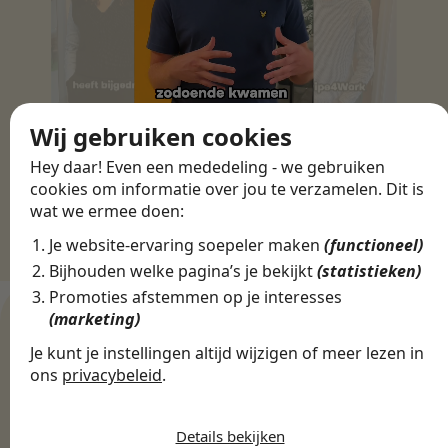
Wij gebruiken cookies
Hey daar! Even een mededeling - we gebruiken
cookies om informatie over jou te verzamelen. Dit is
wat we ermee doen:
Je website-ervaring soepeler maken
(functioneel)
Bijhouden welke pagina’s je bekijkt
(statistieken)
Promoties afstemmen op je interesses
(marketing)
Je kunt je instellingen altijd wijzigen of meer lezen in
WERKGEVERS
ons
privacybeleid
.
Ontdek meer dan 500+
De cookies die wij gebruiken per
werkgevers
categorie
Details bekijken