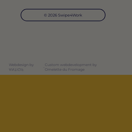
© 2026 Swipe4Work
Webdesign by
Custom webdevelopment by
-
Omelette du Fromage
ANTIGIF