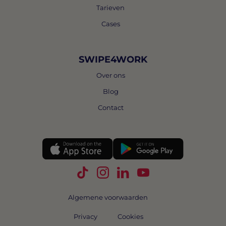
Tarieven
Cases
SWIPE4WORK
Over ons
Blog
Contact
Volg Swipe4Work op TikTok
Volg Swipe4Work op Instagra
Volg Swipe4Work op Link
Volg Swipe4Work o
Algemene voorwaarden
Privacy
Cookies