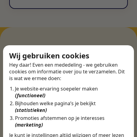
ERVARINGEN
Wij gebruiken cookies
Martijn vond een
Hey daar! Even een mededeling - we gebruiken
cookies om informatie over jou te verzamelen. Dit
nieuwe baan bij
is wat we ermee doen:
CBEE
Je website-ervaring soepeler maken
(functioneel)
Bijhouden welke pagina’s je bekijkt
Door Swipe4Work heb ik op een hele
(statistieken)
makkelijke, laagdrempelige manier eigenlijk
Promoties afstemmen op je interesses
een hele leuke nieuwe baan gevonden. Met heel
(marketing)
veel nieuwe uitdagingen!
Je kunt je instellingen altijd wijzigen of meer lezen