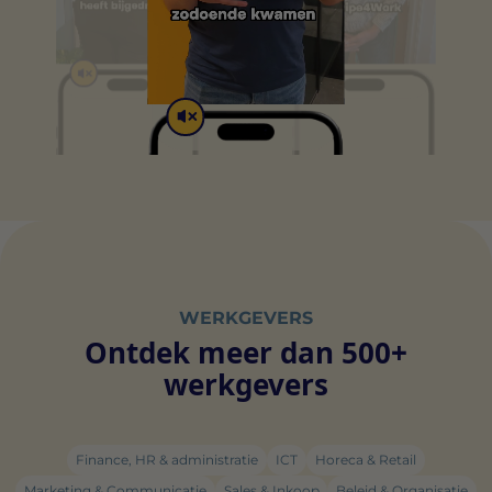
WERKGEVERS
Ontdek meer dan 500+
werkgevers
Finance, HR & administratie
ICT
Horeca & Retail
Marketing & Communicatie
Sales & Inkoop
Beleid & Organisatie