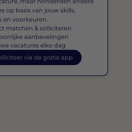
cature, maar honderden andere
s op basis van jouw skills,
s en voorkeuren.
ct matchen & solliciteren
oonlijke aanbevelingen
we vacatures elke dag
lliciteer via de gratis app