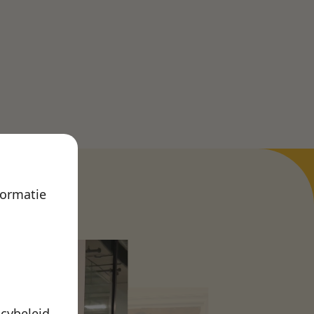
formatie
acybeleid
.