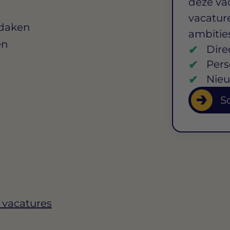
deze va
vacature
 daken
ambitie
en
Dire
Pers
Nieu
So
 vacatures