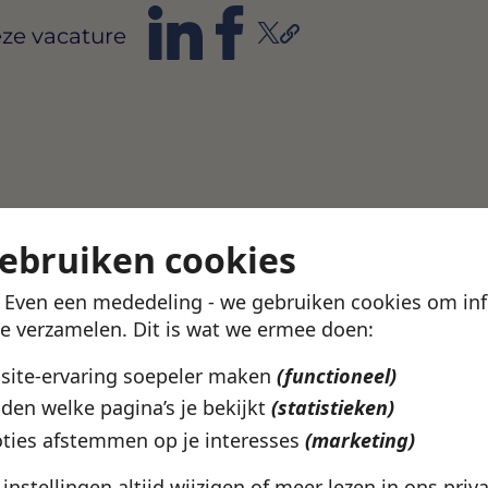
ze vacature
gebruiken cookies
! Even een mededeling - we gebruiken cookies om in
te verzamelen. Dit is wat we ermee doen:
bsite-ervaring soepeler maken
(functioneel)
den welke pagina’s je bekijkt
(statistieken)
ties afstemmen op je interesses
(marketing)
e instellingen altijd wijzigen of meer lezen in ons
priv