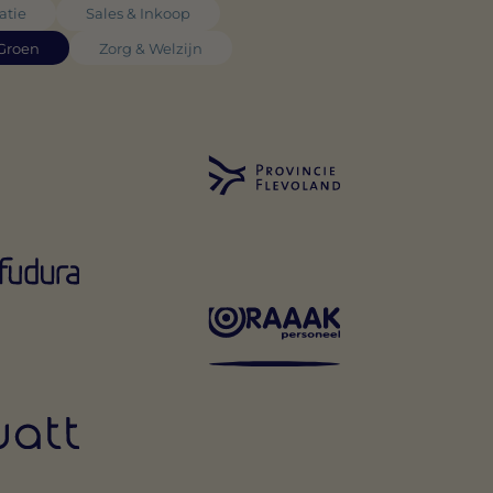
atie
Sales & Inkoop
 Groen
Zorg & Welzijn