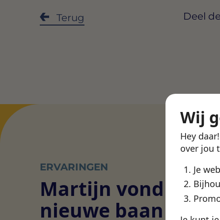
Deel de
Terug
Wij 
Hey daar
over jou 
ERVARINGEN
Je we
Martijn vond een
Bijhou
Promo
nieuwe baan bij
Je kunt j