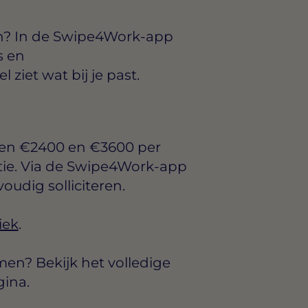
n? In de Swipe4Work-app
s en
ziet wat bij je past.
sen
€2400 en €3600 per
tie. Via de Swipe4Work-app
voudig solliciteren.
iek
.
en? Bekijk het volledige
ina.