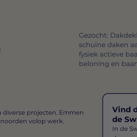
Gezocht: Dakdekk
n
schuine daken aan
fysiek actieve b
beloning en baan
Vind d
n diverse projecten. Emmen
de Sw
 noorden volop werk.
In de S