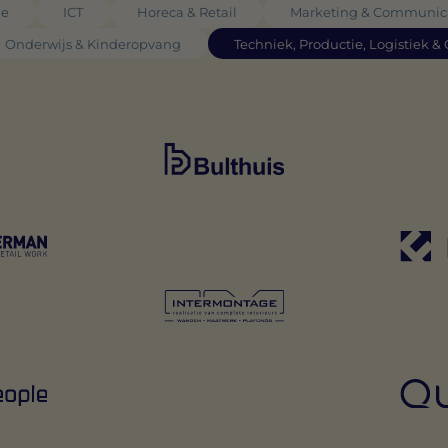
ie
ICT
Horeca & Retail
Marketing & Communic
Onderwijs & Kinderopvang
Techniek, Productie, Logistiek &