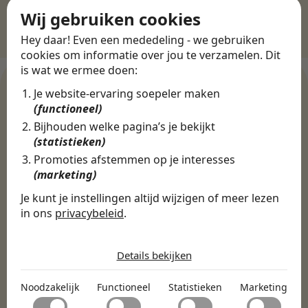
Wij gebruiken cookies
Hey daar! Even een mededeling - we gebruiken
cookies om informatie over jou te verzamelen. Dit
is wat we ermee doen:
Je website-ervaring soepeler maken
(functioneel)
WERKGEVERS
Bijhouden welke pagina’s je bekijkt
Ontdek meer dan 500+
(statistieken)
werkgevers
Promoties afstemmen op je interesses
(marketing)
Je kunt je instellingen altijd wijzigen of meer lezen
Finance, HR & administratie
ICT
Horeca & Retail
in ons
privacybeleid
.
Marketing & Communicatie
Sales & Inkoop
Beleid & Organisatie
De cookies die wij gebruiken per
Onderwijs & Kinderopvang
Techniek, Productie, Logistiek & Groen
categorie
Details bekijken
Zorg & Welzijn
Noodzakelijk
Noodzakelijk
Functioneel
Statistieken
Marketing
Noodzakelijke cookies helpen een website bruikbaar te
Functioneel
maken door basisfuncties zoals paginanavigatie en