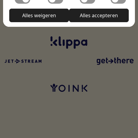
toegang tot beveiligde delen van de website mogelijk te
Met functionele cookies kan een website informatie
maken. Zonder deze cookies kan de website niet naar
Statistieken
onthouden welke de manier waarop de website zich
Alles weigeren
Alles accepteren
behoren functioneren.
gedraagt of eruitziet verandert, zoals de taal van je
Statistische cookies helpen website-eigenaren te
voorkeur of de regio waarin je je bevindt.
Marketing
begrijpen hoe bezoekers omgaan met websites door
anoniem informatie te verzamelen en te rapporteren.
Marketingcookies worden gebruikt om bezoekers op
Niet-geclassificeerd
websites te volgen. De bedoeling is om advertenties
weer te geven die relevant en aantrekkelijk zijn voor de
We zijn dagelijks bezig met het sorteren van niet-
individuele gebruiker en daardoor waardevoller voor
geclassificeerde cookies, waarbij we samenwerken met
uitgevers en externe adverteerders.
de leveranciers van elke cookie.