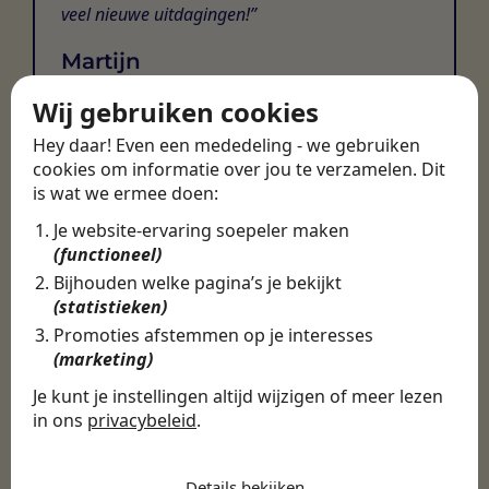
veel nieuwe uitdagingen!
Martijn
Certinia Consultant
Wij gebruiken cookies
Hey daar! Even een mededeling - we gebruiken
cookies om informatie over jou te verzamelen. Dit
is wat we ermee doen:
Je website-ervaring soepeler maken
(functioneel)
Bijhouden welke pagina’s je bekijkt
(statistieken)
Promoties afstemmen op je interesses
(marketing)
Je kunt je instellingen altijd wijzigen of meer lezen
in ons
privacybeleid
.
De cookies die wij gebruiken per
categorie
Details bekijken