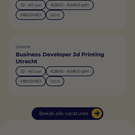
32 - 40 uur
€2600 - €4800 p/m
MBO/HBO
ict-it
Utrecht
Business Developer 3d Printing
Utrecht
32 - 40 uur
€2600 - €4800 p/m
MBO/HBO
ict-it
Bekijk alle vacatures