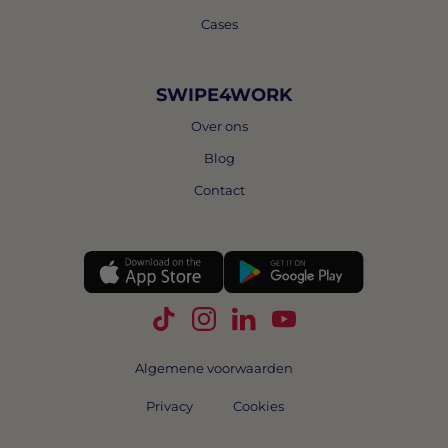
Cases
SWIPE4WORK
Over ons
Blog
Contact
Volg Swipe4Work op TikTok
Volg Swipe4Work op Instagra
Volg Swipe4Work op Link
Volg Swipe4Work o
Algemene voorwaarden
Privacy
Cookies