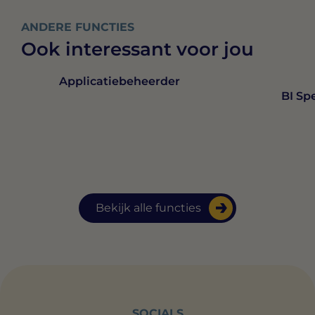
ANDERE FUNCTIES
Ook interessant voor jou
Applicatiebeheerder
BI Spe
Bekijk alle functies
SOCIALS