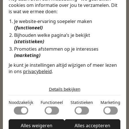
cookies om informatie over jou te verzamelen. Dit
is wat we ermee doen:
WERKGEVERS
Je website-ervaring soepeler maken
Ontdek meer dan 500+
(functioneel)
werkgevers
Bijhouden welke pagina’s je bekijkt
(statistieken)
Promoties afstemmen op je interesses
(marketing)
Finance, HR & administratie
ICT
Horeca & Retail
Marketing & Communicatie
Sales & Inkoop
Beleid & Organisatie
Je kunt je instellingen altijd wijzigen of meer lezen
in ons
privacybeleid
.
Onderwijs & Kinderopvang
Techniek, Productie, Logistiek & Groen
De cookies die wij gebruiken per
Zorg & Welzijn
categorie
Details bekijken
Noodzakelijk
Noodzakelijk
Functioneel
Statistieken
Marketing
Noodzakelijke cookies helpen een website bruikbaar te
Functioneel
maken door basisfuncties zoals paginanavigatie en
toegang tot beveiligde delen van de website mogelijk te
Met functionele cookies kan een website informatie
maken. Zonder deze cookies kan de website niet naar
Statistieken
onthouden welke de manier waarop de website zich
Alles weigeren
Alles accepteren
behoren functioneren.