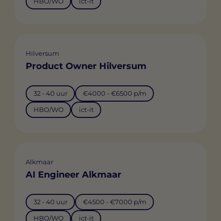
HBO/WO
ict-it
Hilversum
Product Owner Hilversum
32 - 40 uur
€4000 - €6500 p/m
HBO/WO
ict-it
Alkmaar
AI Engineer Alkmaar
32 - 40 uur
€4500 - €7000 p/m
HBO/WO
ict-it