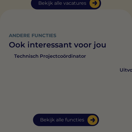
Bekijk alle vacatures
ANDERE FUNCTIES
Ook interessant voor jou
Technisch Projectcoördinator
Uitv
Bekijk alle functies