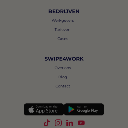
BEDRIJVEN
Werkgevers
Tarieven
Cases
SWIPE4WORK
Over ons
Blog
Contact
Volg Swipe4Work op TikTok
Volg Swipe4Work op Instagra
Volg Swipe4Work op Link
Volg Swipe4Work o