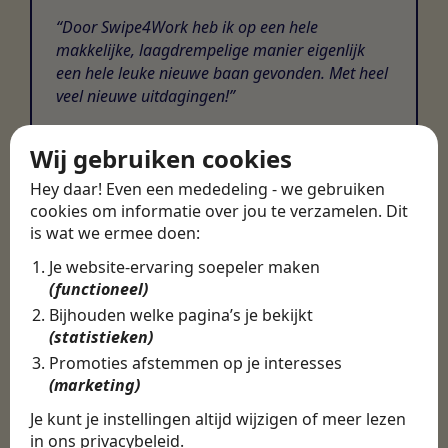
Door Swipe4Work heb ik op een hele
makkelijke, laagdrempelige manier eigenlijk
een hele leuke nieuwe baan gevonden. Met heel
veel nieuwe uitdagingen!
Martijn
Wij gebruiken cookies
Certinia Consultant
Hey daar! Even een mededeling - we gebruiken
cookies om informatie over jou te verzamelen. Dit
is wat we ermee doen:
Je website-ervaring soepeler maken
(functioneel)
Bijhouden welke pagina’s je bekijkt
(statistieken)
Promoties afstemmen op je interesses
(marketing)
Je kunt je instellingen altijd wijzigen of meer lezen
in ons
privacybeleid
.