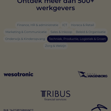
Ontdek meer dan 500+
werkgevers
Finance, HR & administratie
ICT
Horeca & Retail
Marketing & Communicatie
Sales & Inkoop
Beleid & Organisatie
Onderwijs & Kinderopvang
Techniek, Productie, Logistiek & Groen
Zorg & Welzijn