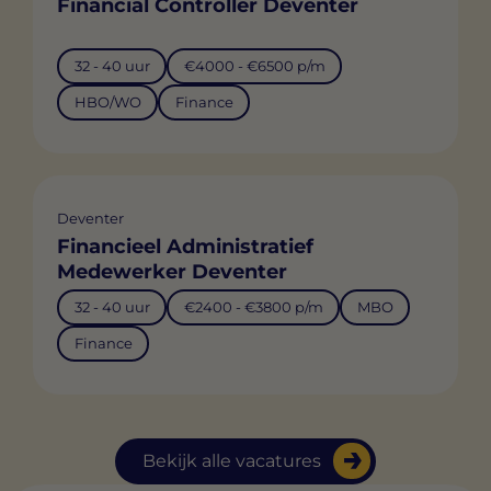
Financial Controller Deventer
32 - 40 uur
€4000 - €6500 p/m
HBO/WO
Finance
Deventer
Financieel Administratief
Medewerker Deventer
32 - 40 uur
€2400 - €3800 p/m
MBO
Finance
Bekijk alle vacatures