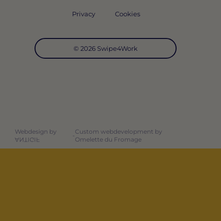
Privacy
Cookies
© 2026 Swipe4Work
Webdesign by
Custom webdevelopment by
-
Omelette du Fromage
ANTIGIF