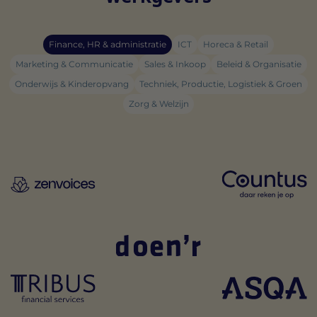
Finance, HR & administratie
ICT
Horeca & Retail
Marketing & Communicatie
Sales & Inkoop
Beleid & Organisatie
Onderwijs & Kinderopvang
Techniek, Productie, Logistiek & Groen
Zorg & Welzijn