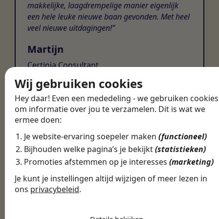
makkelijke, laagdrempelige manier eigenlijk
een hele leuke nieuwe baan gevonden. Met heel
veel nieuwe uitdagingen!
Martijn
Certinia Consultant
Wij gebruiken cookies
Hey daar! Even een mededeling - we gebruiken cookies
om informatie over jou te verzamelen. Dit is wat we
ermee doen:
Je website-ervaring soepeler maken
(functioneel)
Bijhouden welke pagina’s je bekijkt
(statistieken)
Promoties afstemmen op je interesses
(marketing)
Je kunt je instellingen altijd wijzigen of meer lezen in
ons
privacybeleid
.
De cookies die wij gebruiken per
categorie