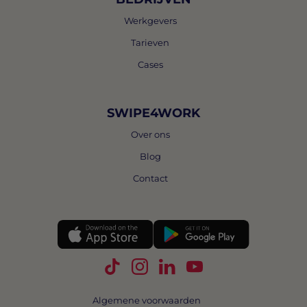
Werkgevers
Tarieven
Cases
SWIPE4WORK
Over ons
Blog
Contact
Volg Swipe4Work op TikTok
Volg Swipe4Work op Instagra
Volg Swipe4Work op Link
Volg Swipe4Work o
Algemene voorwaarden