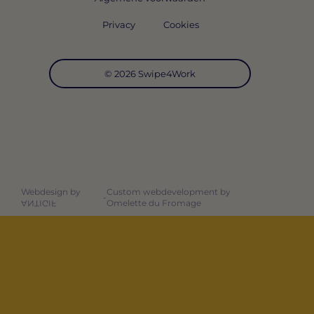
Privacy
Cookies
© 2026 Swipe4Work
Webdesign by
Custom webdevelopment by
-
Omelette du Fromage
ANTIGIF