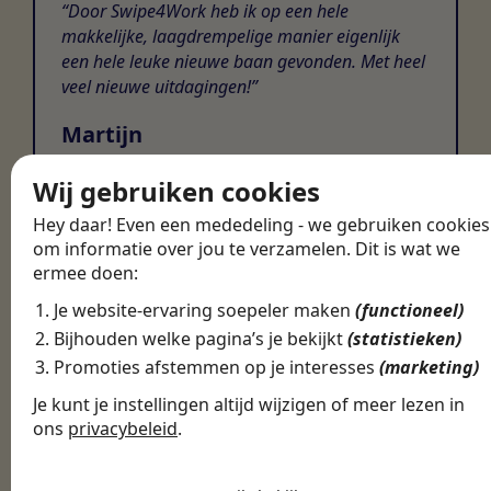
Door Swipe4Work heb ik op een hele
makkelijke, laagdrempelige manier eigenlijk
een hele leuke nieuwe baan gevonden. Met heel
veel nieuwe uitdagingen!
Martijn
Certinia Consultant
Wij gebruiken cookies
Hey daar! Even een mededeling - we gebruiken cookies
om informatie over jou te verzamelen. Dit is wat we
ermee doen:
Je website-ervaring soepeler maken
(functioneel)
Bijhouden welke pagina’s je bekijkt
(statistieken)
Promoties afstemmen op je interesses
(marketing)
Je kunt je instellingen altijd wijzigen of meer lezen in
ons
privacybeleid
.
De cookies die wij gebruiken per
categorie