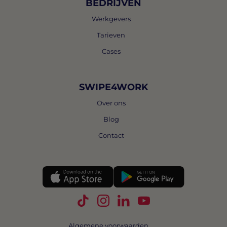
BEDRIJVEN
Werkgevers
Tarieven
Cases
SWIPE4WORK
Over ons
Blog
Contact
Volg Swipe4Work op TikTok
Volg Swipe4Work op Instagra
Volg Swipe4Work op Link
Volg Swipe4Work o
Algemene voorwaarden