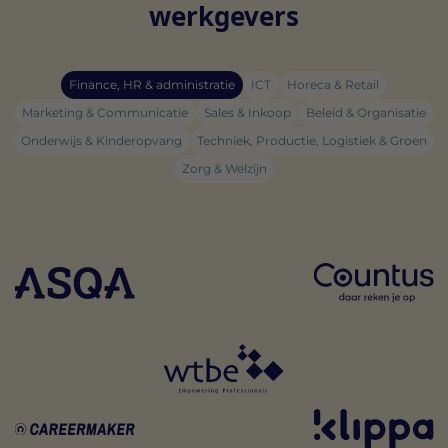
werkgevers
Finance, HR & administratie
ICT
Horeca & Retail
Marketing & Communicatie
Sales & Inkoop
Beleid & Organisatie
Onderwijs & Kinderopvang
Techniek, Productie, Logistiek & Groen
Zorg & Welzijn