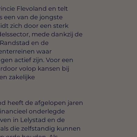
incie Flevoland en telt
s een van de jongste
dt zich door een sterk
elssector, mede dankzij de
e Randstad en de
enterreinen waar
n actief zijn. Voor een
ardoor volop kansen bij
 en zakelijke
nd heeft de afgelopen jaren
 financieel onderlegde
en in Lelystad en de
als die zelfstandig kunnen
p orde houden. Als