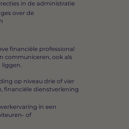
ecties in de administratie
ages over de
n
ve financiële professional
n communiceren, ook als
 liggen.
ng op niveau drie of vier
e, financiële dienstverlening
werkervaring in een
iteuren- of