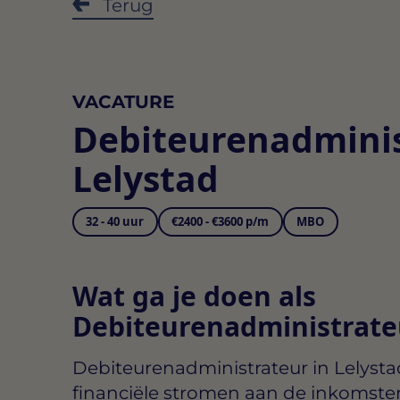
Terug
VACATURE
Debiteurenadmini
Lelystad
32 - 40 uur
€2400 - €3600 p/m
MBO
Wat ga je doen als
Debiteurenadministrateu
Debiteurenadministrateur in Lelysta
financiële stromen aan de inkomste