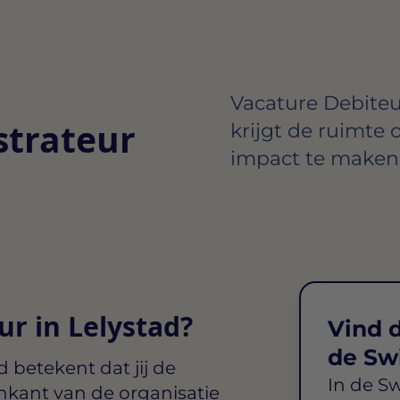
Vacature Debiteur
strateur
krijgt de ruimte 
impact te maken 
r in Lelystad?
Vind d
de Sw
d
betekent dat jij de
In de S
nkant van de organisatie