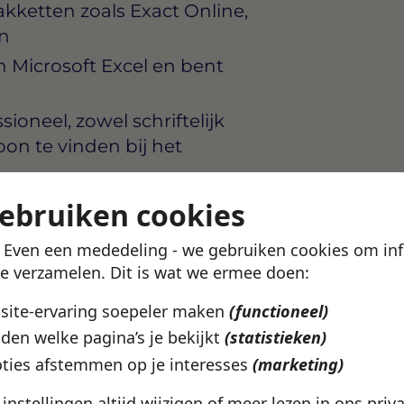
ketten zoals Exact Online,
en
 Microsoft Excel en bent
oneel, zowel schriftelijk
oon te vinden bij het
overzicht bij meerdere
gebruiken cookies
jd en werkt graag
! Even een mededeling - we gebruiken cookies om in
te verzamelen. Dit is wat we ermee doen:
bsite-ervaring soepeler maken
(functioneel)
den welke pagina’s je bekijkt
(statistieken)
die waarde hecht aan een
, waarbij jouw bijdrage
ties afstemmen op je interesses
(marketing)
esultaat. Er is ruimte voor
e instellingen altijd wijzigen of meer lezen in ons
priv