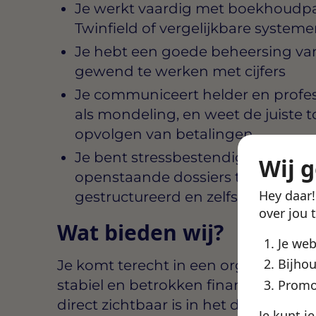
Je werkt vaardig met boekhoudpak
Twinfield of vergelijkbare system
Je hebt een goede beheersing van
gewend te werken met cijfers
Je communiceert helder en professi
als mondeling, en weet de juiste t
opvolgen van betalingen
Je bent stressbestendig, behoudt 
Wij 
openstaande dossiers tegelijkerti
Hey daar
gestructureerd en zelfstandig
over jou 
Wat bieden wij?
Je we
Bijhou
Je komt terecht in een organisatie 
stabiel en betrokken financieel team
Promo
direct zichtbaar is in het dagelijkse r
Je kunt j