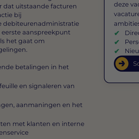
deze va
r dat uitstaande facturen
vacature
tie bij
 debiteurenadministratie
ambitie
et eerste aanspreekpunt
Dire
als het gaat om
Pers
gelingen.
Nieu
So
nde betalingen in het
uille en signaleren van
ingen, aanmaningen en het
en met klanten en interne
enservice