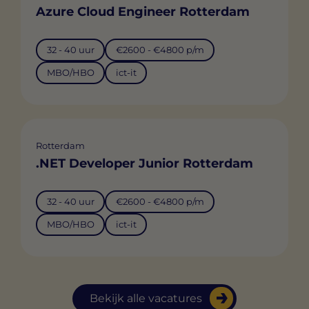
Azure Cloud Engineer Rotterdam
32 - 40 uur
€2600 - €4800 p/m
MBO/HBO
ict-it
Rotterdam
.NET Developer Junior Rotterdam
32 - 40 uur
€2600 - €4800 p/m
MBO/HBO
ict-it
Bekijk alle vacatures