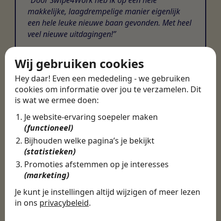
makkelijke, laagdrempelige manier eigenlijk
een hele leuke nieuwe baan gevonden. Met heel
veel nieuwe uitdagingen!
Martijn
Wij gebruiken cookies
Certinia Consultant
Hey daar! Even een mededeling - we gebruiken
cookies om informatie over jou te verzamelen. Dit
is wat we ermee doen:
Je website-ervaring soepeler maken
(functioneel)
Bijhouden welke pagina’s je bekijkt
(statistieken)
Promoties afstemmen op je interesses
(marketing)
Je kunt je instellingen altijd wijzigen of meer lezen
in ons
privacybeleid
.
De cookies die wij gebruiken per