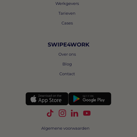
Werkgevers
Tarieven
Cases
SWIPE4WORK
Over ons
Blog
Contact
Volg Swipe4Work op TikTok
Volg Swipe4Work op Instagra
Volg Swipe4Work op Link
Volg Swipe4Work o
Algemene voorwaarden