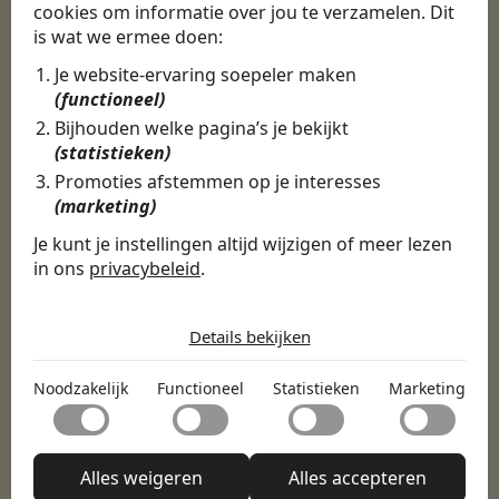
cookies om informatie over jou te verzamelen. Dit
CBEE
is wat we ermee doen:
Je website-ervaring soepeler maken
(functioneel)
Door Swipe4Work heb ik op een hele
makkelijke, laagdrempelige manier
Bijhouden welke pagina’s je bekijkt
eigenlijk een hele leuke nieuwe baan
(statistieken)
gevonden. Met heel veel nieuwe
Promoties afstemmen op je interesses
uitdagingen!
(marketing)
Martijn
Je kunt je instellingen altijd wijzigen of meer lezen
in ons
privacybeleid
.
Certinia Consultant
De cookies die wij gebruiken per
categorie
Details bekijken
Noodzakelijk
Noodzakelijk
Functioneel
Statistieken
Marketing
Noodzakelijke cookies helpen een website bruikbaar te
Functioneel
maken door basisfuncties zoals paginanavigatie en
toegang tot beveiligde delen van de website mogelijk te
Met functionele cookies kan een website informatie
maken. Zonder deze cookies kan de website niet naar
Statistieken
onthouden welke de manier waarop de website zich
Alles weigeren
Alles accepteren
behoren functioneren.
gedraagt of eruitziet verandert, zoals de taal van je
Statistische cookies helpen website-eigenaren te