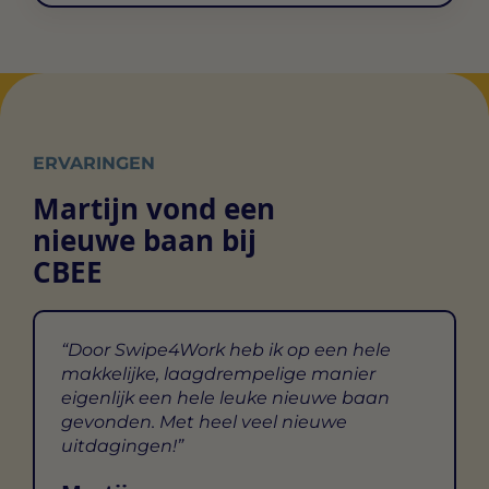
anoniem informatie te verzamelen en te rapporteren.
Marketingcookies worden gebruikt om bezoekers op
Niet-geclassificeerd
websites te volgen. De bedoeling is om advertenties
weer te geven die relevant en aantrekkelijk zijn voor de
We zijn dagelijks bezig met het sorteren van niet-
individuele gebruiker en daardoor waardevoller voor
geclassificeerde cookies, waarbij we samenwerken met
uitgevers en externe adverteerders.
de leveranciers van elke cookie.
ERVARINGEN
Martijn vond een
nieuwe baan bij
CBEE
Door Swipe4Work heb ik op een hele
makkelijke, laagdrempelige manier
eigenlijk een hele leuke nieuwe baan
gevonden. Met heel veel nieuwe
uitdagingen!