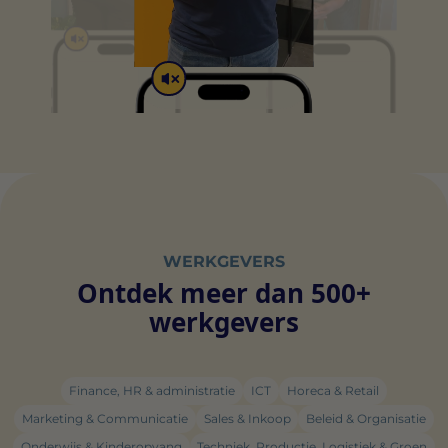
WERKGEVERS
Ontdek meer dan 500+
werkgevers
Finance, HR & administratie
ICT
Horeca & Retail
Marketing & Communicatie
Sales & Inkoop
Beleid & Organisatie
Onderwijs & Kinderopvang
Techniek, Productie, Logistiek & Groen