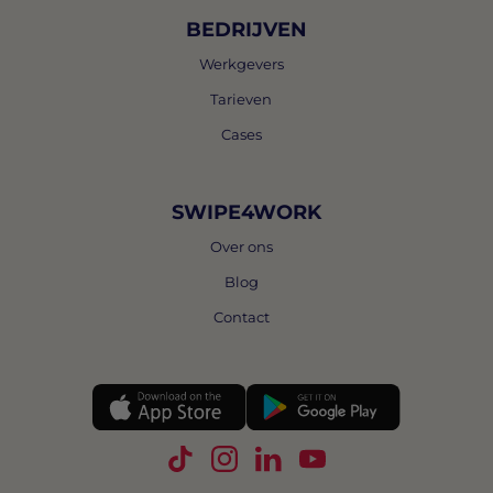
BEDRIJVEN
Werkgevers
Tarieven
Cases
SWIPE4WORK
Over ons
Blog
Contact
Volg Swipe4Work op TikTok
Volg Swipe4Work op Instagra
Volg Swipe4Work op Link
Volg Swipe4Work o