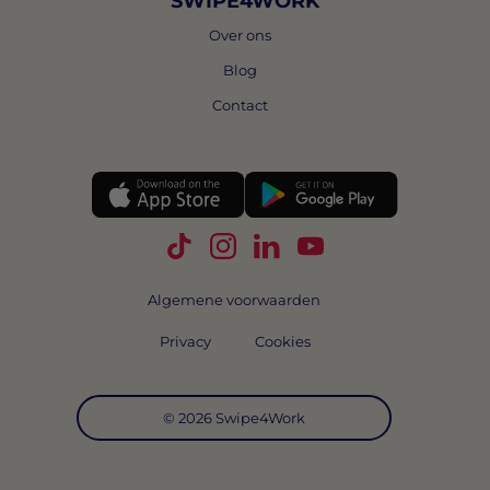
SWIPE4WORK
Over ons
Blog
Contact
Volg Swipe4Work op TikTok
Volg Swipe4Work op Instagra
Volg Swipe4Work op Link
Volg Swipe4Work o
Algemene voorwaarden
Privacy
Cookies
© 2026 Swipe4Work