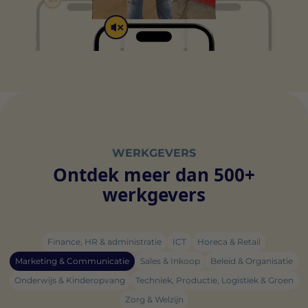
de leveranciers van elke cookie.
WERKGEVERS
Ontdek meer dan 500+
werkgevers
Finance, HR & administratie
ICT
Horeca & Retail
Marketing & Communicatie
Sales & Inkoop
Beleid & Organisatie
Onderwijs & Kinderopvang
Techniek, Productie, Logistiek & Groen
Zorg & Welzijn