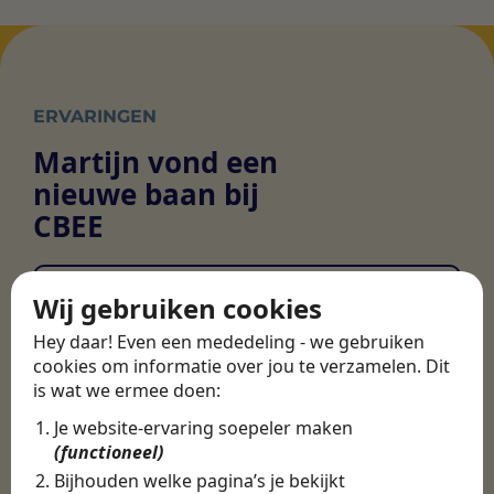
ERVARINGEN
Martijn vond een
nieuwe baan bij
CBEE
Wij gebruiken cookies
Door Swipe4Work heb ik op een hele
makkelijke, laagdrempelige manier eigenlijk
Hey daar! Even een mededeling - we gebruiken
een hele leuke nieuwe baan gevonden. Met heel
cookies om informatie over jou te verzamelen. Dit
veel nieuwe uitdagingen!
is wat we ermee doen:
Martijn
Je website-ervaring soepeler maken
(functioneel)
Certinia Consultant
Bijhouden welke pagina’s je bekijkt