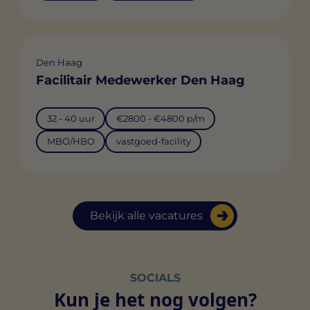
Den Haag
Facilitair Medewerker Den Haag
32 - 40 uur
€2800 - €4800 p/m
MBO/HBO
vastgoed-facility
Bekijk alle vacatures
SOCIALS
Kun je het nog volgen?