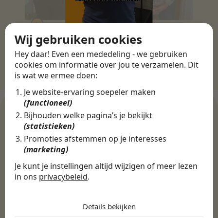
Wij gebruiken cookies
Hey daar! Even een mededeling - we gebruiken
cookies om informatie over jou te verzamelen. Dit
is wat we ermee doen:
Je website-ervaring soepeler maken
(functioneel)
Bijhouden welke pagina’s je bekijkt
(statistieken)
WERKGEVERS
Promoties afstemmen op je interesses
Ontdek meer dan 500+
(marketing)
werkgevers
Je kunt je instellingen altijd wijzigen of meer lezen
in ons
privacybeleid
.
De cookies die wij gebruiken per
Finance, HR & administratie
ICT
Horeca & Retail
categorie
Details bekijken
Marketing & Communicatie
Sales & Inkoop
Beleid & Organisatie