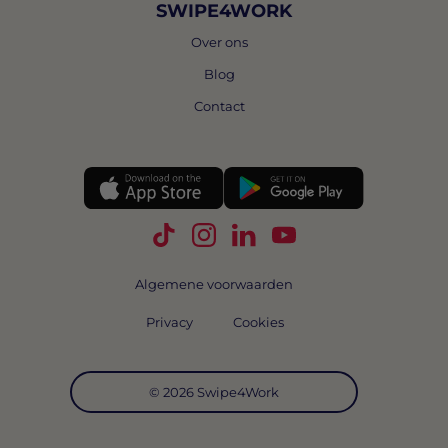
SWIPE4WORK
Over ons
Blog
Contact
Volg Swipe4Work op TikTok
Volg Swipe4Work op Instagra
Volg Swipe4Work op Link
Volg Swipe4Work o
Algemene voorwaarden
Privacy
Cookies
© 2026 Swipe4Work