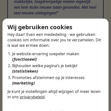
makkelijke, laagdrempelige manier eigenlijk
een hele leuke nieuwe baan gevonden. Met heel
veel nieuwe uitdagingen!
Martijn
Wij gebruiken cookies
Certinia Consultant
Hey daar! Even een mededeling - we gebruiken
cookies om informatie over jou te verzamelen. Dit
is wat we ermee doen:
Je website-ervaring soepeler maken
(functioneel)
Bijhouden welke pagina’s je bekijkt
(statistieken)
Promoties afstemmen op je interesses
(marketing)
Je kunt je instellingen altijd wijzigen of meer lezen
in ons
privacybeleid
.
De cookies die wij gebruiken per
categorie