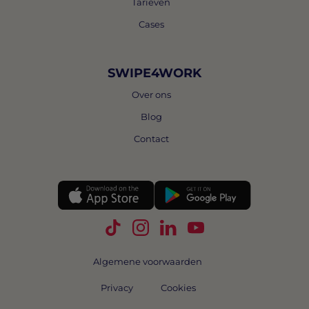
Tarieven
Cases
SWIPE4WORK
Over ons
Blog
Contact
Volg Swipe4Work op TikTok
Volg Swipe4Work op Instagra
Volg Swipe4Work op Link
Volg Swipe4Work o
Algemene voorwaarden
Privacy
Cookies