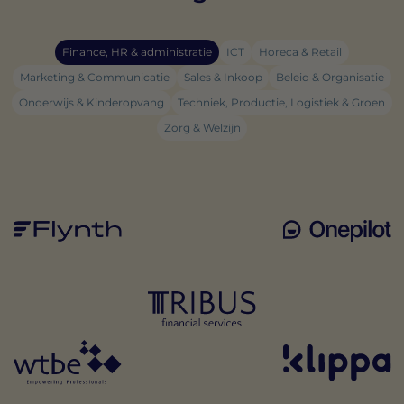
Finance, HR & administratie
ICT
Horeca & Retail
Marketing & Communicatie
Sales & Inkoop
Beleid & Organisatie
Onderwijs & Kinderopvang
Techniek, Productie, Logistiek & Groen
Zorg & Welzijn