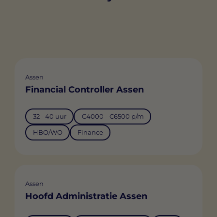
Assen
Financial Controller Assen
32 - 40 uur
€4000 - €6500 p/m
HBO/WO
Finance
Assen
Hoofd Administratie Assen