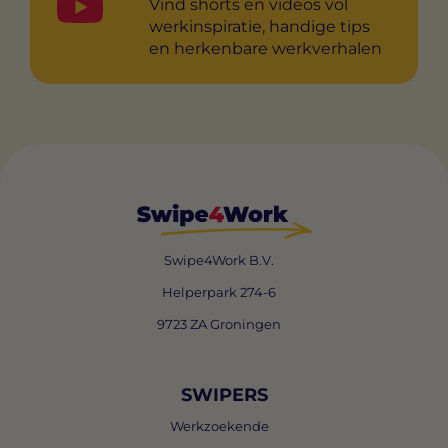
Vind shorts en videos vol
werkinspiratie, handige tips
en herkenbare werkverhalen
Swipe4Work B.V.
Helperpark 274-6
9723 ZA Groningen
SWIPERS
Werkzoekende