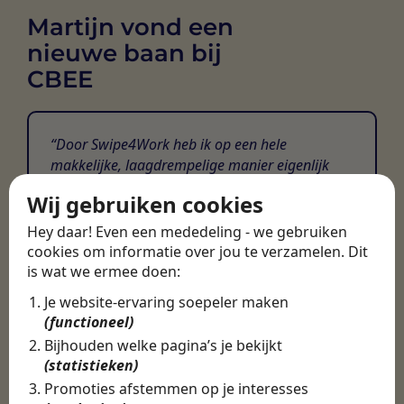
Martijn vond een
nieuwe baan bij
CBEE
Door Swipe4Work heb ik op een hele
makkelijke, laagdrempelige manier eigenlijk
een hele leuke nieuwe baan gevonden. Met heel
Wij gebruiken cookies
veel nieuwe uitdagingen!
Hey daar! Even een mededeling - we gebruiken
Martijn
cookies om informatie over jou te verzamelen. Dit
is wat we ermee doen:
Certinia Consultant
Je website-ervaring soepeler maken
(functioneel)
Bijhouden welke pagina’s je bekijkt
(statistieken)
Promoties afstemmen op je interesses