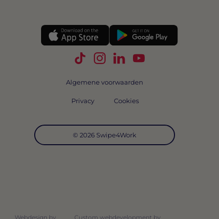
Volg Swipe4Work op TikTok
Volg Swipe4Work op Instagra
Volg Swipe4Work op Link
Volg Swipe4Work o
Algemene voorwaarden
Privacy
Cookies
© 2026 Swipe4Work
Webdesign by
Custom webdevelopment by