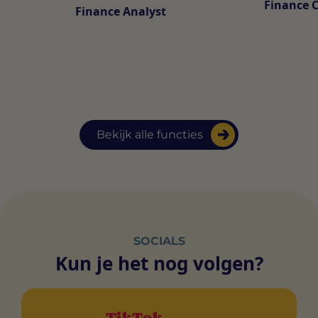
Finance 
Finance Analyst
Bekijk alle functies
SOCIALS
Kun je het nog volgen?