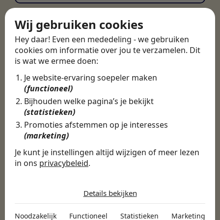
Wij gebruiken cookies
Hey daar! Even een mededeling - we gebruiken
cookies om informatie over jou te verzamelen. Dit
is wat we ermee doen:
Je website-ervaring soepeler maken
(functioneel)
Bijhouden welke pagina’s je bekijkt
(statistieken)
Promoties afstemmen op je interesses
(marketing)
Je kunt je instellingen altijd wijzigen of meer lezen
in ons
privacybeleid
.
De cookies die wij gebruiken per
categorie
Details bekijken
Noodzakelijk
Noodzakelijk
Functioneel
Statistieken
Marketing
Noodzakelijke cookies helpen een website bruikbaar te