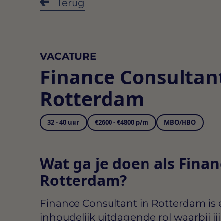
Terug
VACATURE
Finance Consultan
Rotterdam
32 - 40 uur
€2600 - €4800 p/m
MBO/HBO
Wat ga je doen als Finan
Rotterdam?
Finance Consultant in Rotterdam
is 
inhoudelijk uitdagende rol waarbij ji