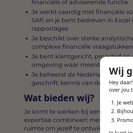
financiële of adviserende functie
Je werkt vaardig met financiële so
SAP, en je bent bedreven in Excel
rapportages
Je beschikt over sterke analytis
complexe financiële vraagstukken
Je bent klantgericht, proactief en 
omgeving waar meerdere projecte
Wij 
Je beheerst de Nederlandse taal 
Hey daar
geschrift; kennis van de Engelse ta
over jou 
Wat bieden wij?
Je we
Bijhou
Je komt te werken bij een adviesorga
expertise combineert met een persoon
Promo
ruimte om jezelf te ontwikkelen, ne
Je kunt j