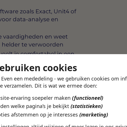
ftware zoals Exact, Unit4 of
 voor data-analyse en
che vaardigheden en weet
 helder te verwoorden
voelt je comfortabel in een
n tegelijk spelen
gebruiken cookies
uitstekend in woord en
! Even een mededeling - we gebruiken cookies om in
al is een pré
te verzamelen. Dit is wat we ermee doen:
bsite-ervaring soepeler maken
(functioneel)
den welke pagina’s je bekijkt
(statistieken)
nisatie die financiële
lijke aanpak. Je krijgt de
ties afstemmen op je interesses
(marketing)
emt snel
e instellingen altijd wijzigen of meer lezen in ons
priv