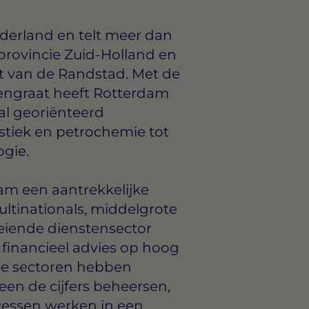
derland en telt meer dan
 provincie Zuid-Holland en
t van de Randstad. Met de
engraat heeft Rotterdam
al georiënteerd
stiek en petrochemie tot
ogie.
am een aantrekkelijke
ltinationals, middelgrote
iende dienstensector
 financieel advies op hoog
nde sectoren hebben
een de cijfers beheersen,
cessen werken in een