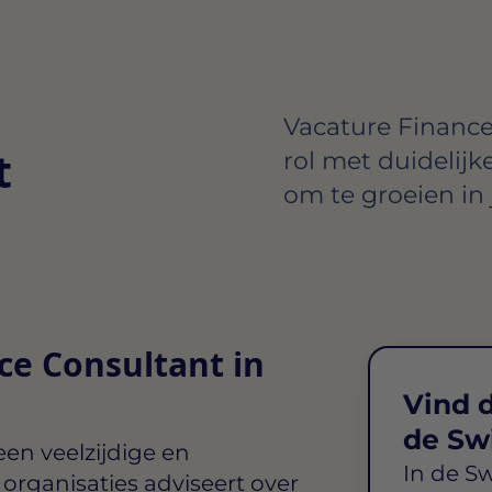
Vacature Finance
t
rol met duidelijk
om te groeien in 
ce Consultant in
Vind d
de Sw
een veelzijdige en
In de S
j organisaties adviseert over