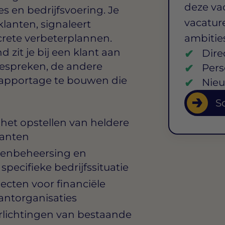
deze va
s en bedrijfsvoering. Je
vacature
klanten, signaleert
crete verbeterplannen.
ambitie
 zit je bij een klant aan
Dire
 bespreken, de andere
Pers
 rapportage te bouwen die
Nieu
So
 het opstellen van heldere
lanten
stenbeheersing en
ecifieke bedrijfssituatie
ecten voor financiële
antorganisaties
rlichtingen van bestaande