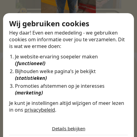
Wij gebruiken cookies
Hey daar! Even een mededeling - we gebruiken
cookies om informatie over jou te verzamelen. Dit
is wat we ermee doen:
Je website-ervaring soepeler maken
(functioneel)
Bijhouden welke pagina’s je bekijkt
(statistieken)
WERKGEVERS
Promoties afstemmen op je interesses
Ontdek meer dan 500+
(marketing)
werkgevers
Je kunt je instellingen altijd wijzigen of meer lezen
in ons
privacybeleid
.
De cookies die wij gebruiken per
Finance, HR & administratie
ICT
Horeca & Retail
categorie
Marketing & Communicatie
Sales & Inkoop
Beleid & Organisatie
Details bekijken
Onderwijs & Kinderopvang
Techniek, Productie, Logistiek & Groen