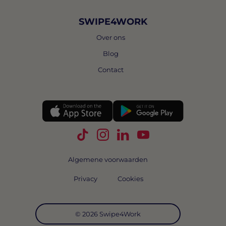
SWIPE4WORK
Over ons
Blog
Contact
Volg Swipe4Work op TikTok
Volg Swipe4Work op Instagra
Volg Swipe4Work op Link
Volg Swipe4Work o
Algemene voorwaarden
Privacy
Cookies
© 2026 Swipe4Work