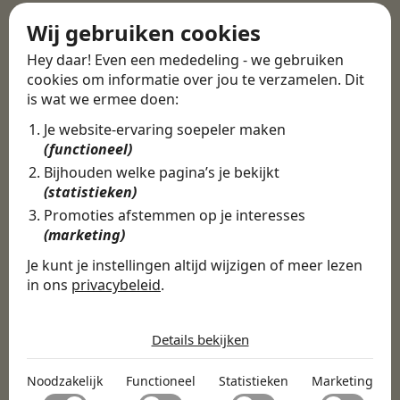
Wij gebruiken cookies
Hey daar! Even een mededeling - we gebruiken
cookies om informatie over jou te verzamelen. Dit
is wat we ermee doen:
Je website-ervaring soepeler maken
(functioneel)
Bijhouden welke pagina’s je bekijkt
(statistieken)
Promoties afstemmen op je interesses
(marketing)
Je kunt je instellingen altijd wijzigen of meer lezen
in ons
privacybeleid
.
De cookies die wij gebruiken per
categorie
Details bekijken
Noodzakelijk
Noodzakelijk
Functioneel
Statistieken
Marketing
Noodzakelijke cookies helpen een website bruikbaar te