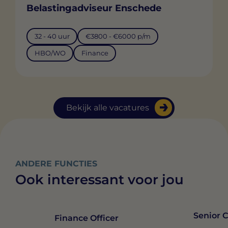
Belastingadviseur Enschede
32 - 40 uur
€3800 - €6000 p/m
HBO/WO
Finance
Bekijk alle vacatures
ANDERE FUNCTIES
Ook interessant voor jou
Senior C
Finance Officer